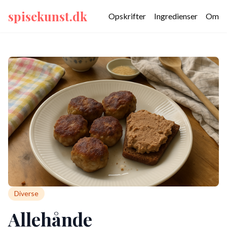
spisekunst.dk
Opskrifter
Ingredienser
Om
Diverse
Allehånde