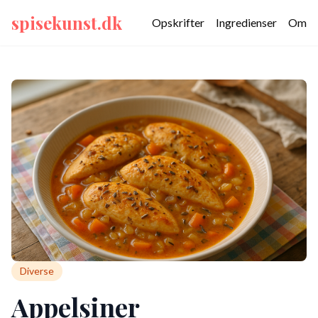
spisekunst.dk
Opskrifter
Ingredienser
Om
Diverse
Appelsiner