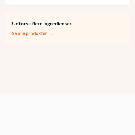
Udforsk flere ingredienser
Se alle produkter →
2025
spisekunst.dk - Indholdet på denne side er lavet ved
hjælp af kunstig intelligens.