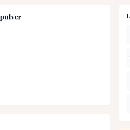
epulver
L