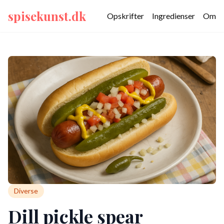
spisekunst.dk
Opskrifter
Ingredienser
Om
Diverse
Dill pickle spear