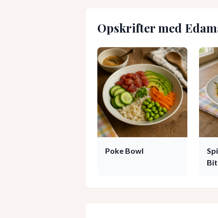
Opskrifter med
Edam
Poke Bowl
Sp
Bi