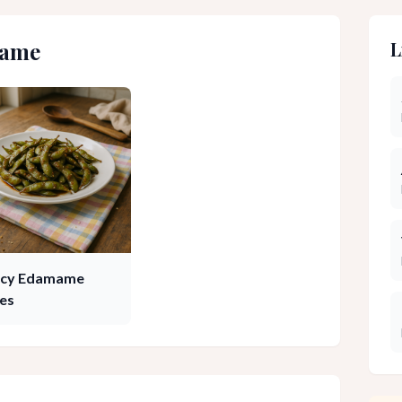
ame
L
icy Edamame
tes