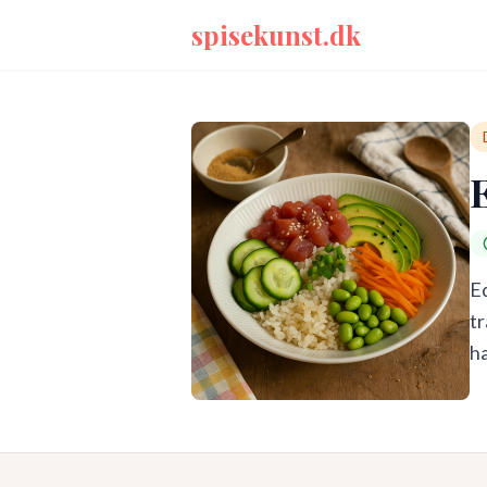
spisekunst.dk
E
tr
ha