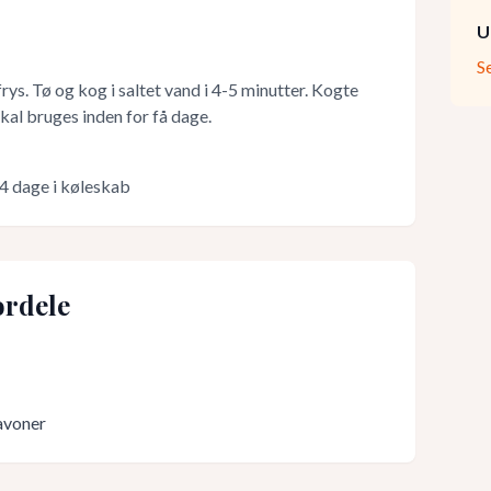
U
S
ys. Tø og kog i saltet vand i 4-5 minutter. Kogte
al bruges inden for få dage.
-4 dage i køleskab
rdele
lavoner