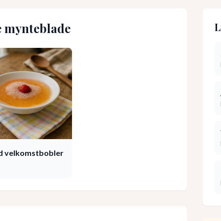
e mynteblade
L
d velkomstbobler