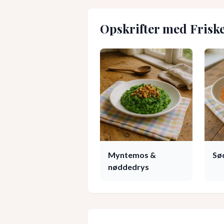
Opskrifter med
Frisk
Myntemos &
Sø
nøddedrys