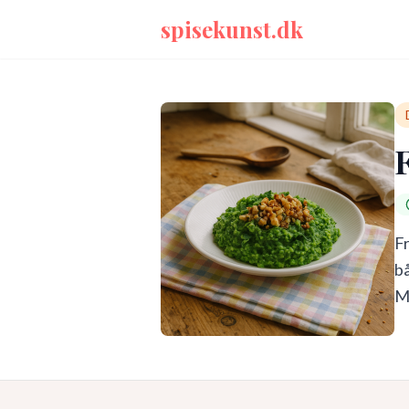
spisekunst.dk
Fr
bå
My