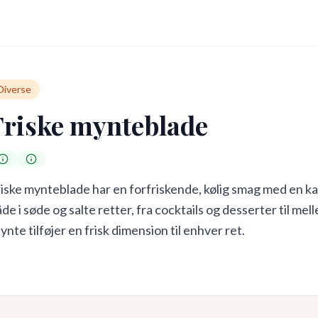
Diverse
Friske mynteblade
iske mynteblade har en forfriskende, kølig smag med en k
de i søde og salte retter, fra cocktails og desserter til mel
nte tilføjer en frisk dimension til enhver ret.