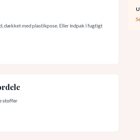
U
S
, dækket med plastikpose. Eller indpak i fugtigt
rdele
 stoffer