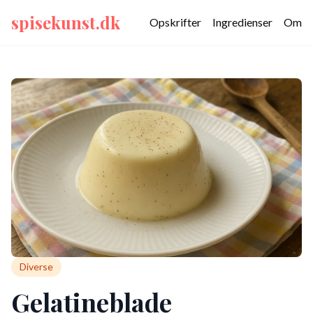
spisekunst.dk
Opskrifter
Ingredienser
Om
Diverse
Gelatineblade