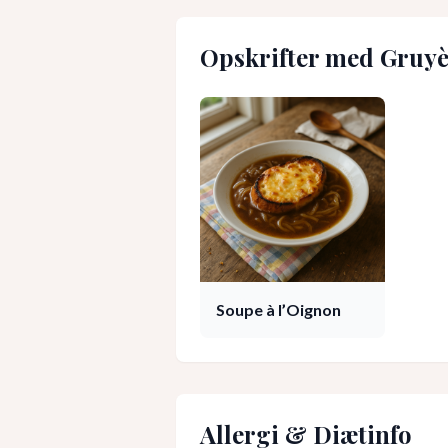
Opskrifter med
Gruyè
Soupe à l’Oignon
Allergi & Diætinfo