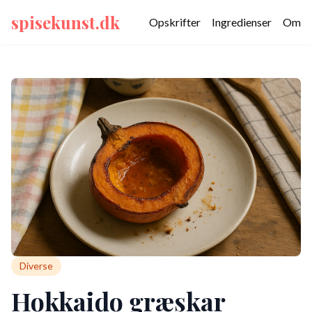
spisekunst.dk
Opskrifter
Ingredienser
Om
Diverse
Hokkaido græskar