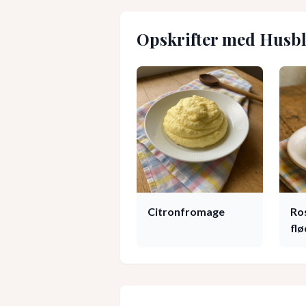
Opskrifter med
Husbl
Citronfromage
Ro
flø