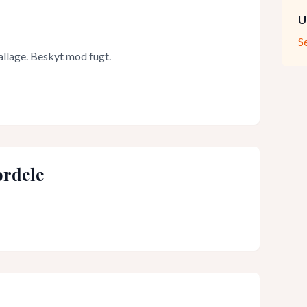
U
S
allage. Beskyt mod fugt.
rdele