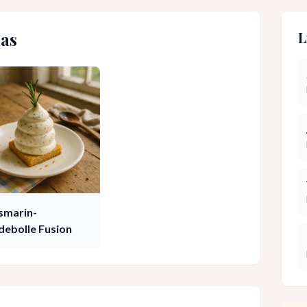
as
L
smarin-
debolle Fusion