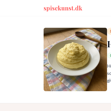
spisekunst.dk
Hu
so
gi