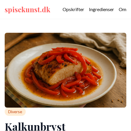
spisekunst.dk
Opskrifter
Ingredienser
Om
Diverse
Kalkunbryst