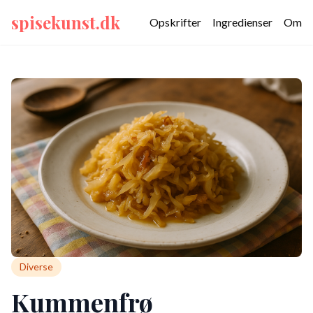
spisekunst.dk
Opskrifter
Ingredienser
Om
Diverse
Kummenfrø