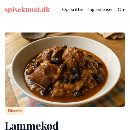
spisekunst.dk
Opskrifter
Ingredienser
Om
Diverse
Lammekød