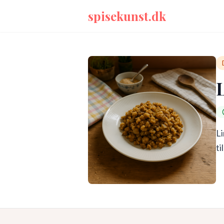
spisekunst.dk
Li
ti