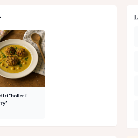
r
L
fri “boller i
rry”