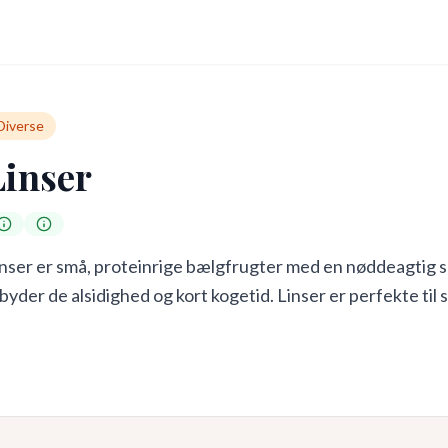
Diverse
Linser
nser er små, proteinrige bælgfrugter med en nøddeagtig sm
lbyder de alsidighed og kort kogetid. Linser er perfekte til 