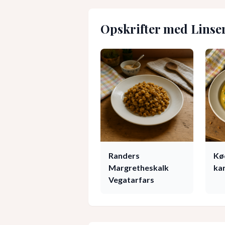
Opskrifter med
Linse
Randers
Kød
Margretheskalk
ka
Vegatarfars