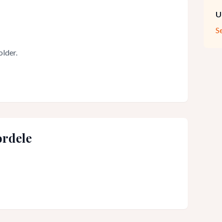
U
S
older.
rdele