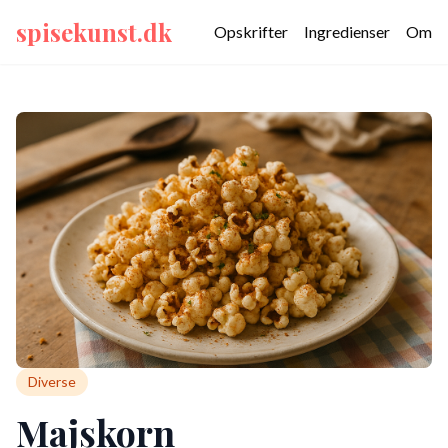
spisekunst.dk
Opskrifter
Ingredienser
Om
Diverse
Majskorn