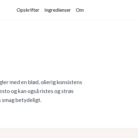
Opskrifter
Ingredienser
Om
ler med en blød, olierig konsistens
esto og kan også ristes og strøs
s smag betydeligt.