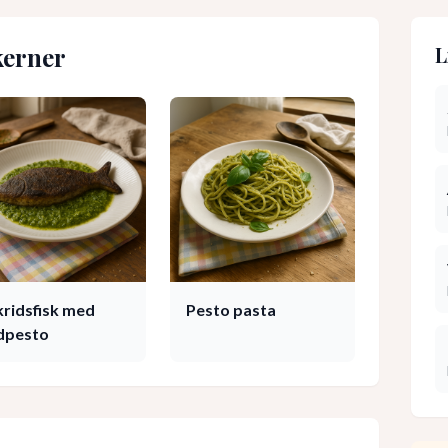
kerner
L
kridsfisk med
Pesto pasta
ldpesto