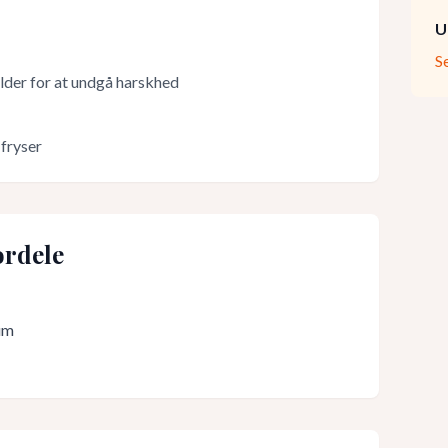
U
S
lder for at undgå harskhed
 fryser
rdele
um