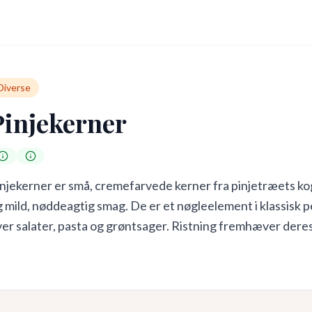
Diverse
Pinjekerner
njekerner er små, cremefarvede kerner fra pinjetræets kog
 mild, nøddeagtig smag. De er et nøgleelement i klassisk p
er salater, pasta og grøntsager. Ristning fremhæver dere