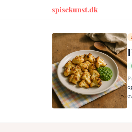
spisekunst.dk
Pi
og
ov