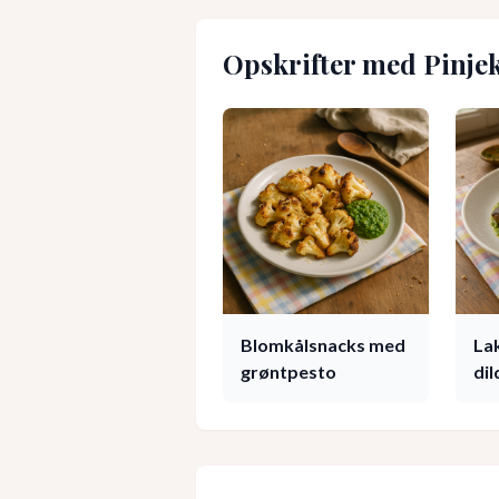
Opskrifter med
Pinje
Blomkålsnacks med
La
grøntpesto
di