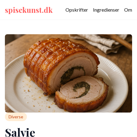
spisekunst.dk
Opskrifter
Ingredienser
Om
Diverse
Salvie