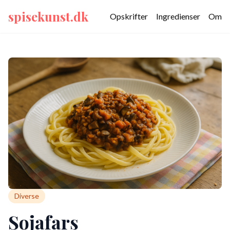
spisekunst.dk
Opskrifter
Ingredienser
Om
Diverse
Sojafars