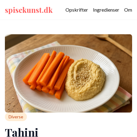
spisekunst.dk
Opskrifter
Ingredienser
Om
Diverse
Tahini