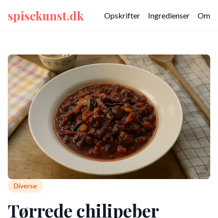
spisekunst.dk
Opskrifter
Ingredienser
Om
Diverse
Tørrede chilipeber