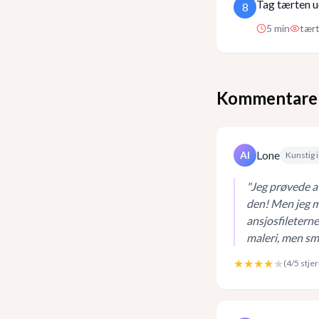
Tag tærten ud
8
5
min
tært
Kommentare
Lone
AI
Kunstig i
"
Jeg prøvede at
den! Men jeg må
ansjosfileterne
maleri, men sma
★★★★
★
(
4
/5 stje