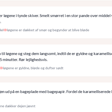
r løgene i tynde skiver. Smelt smørret i en stor pande over middel
.
del
løgene er dækket af smør og begynder at blive bløde
 til løgene og steg dem langsomt, indtil de er gyldne og karamelli
5 minutter. Rør lejlighedsvis.
løgene er gyldne, bløde og dufter sødt
jen ud på en bageplade med bagepapir. Fordel de karamelliserede 
ene dækker dejen jævnt