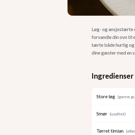
Løg- og ansjostærte 
forvandle din ovn til
tærte både hurtig og 
dine gæster med en sm
Ingredienser
Store løg
(
gerne gu
Smør
(
usaltet
)
Tørret timian
(
elle