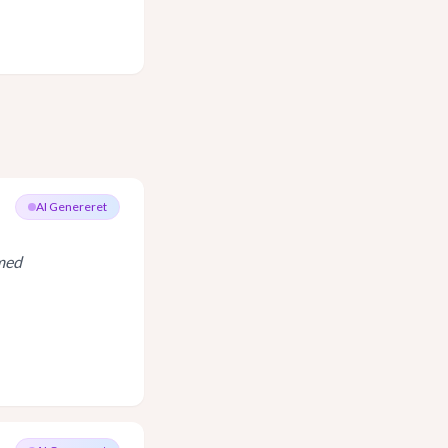
AI Genereret
 med