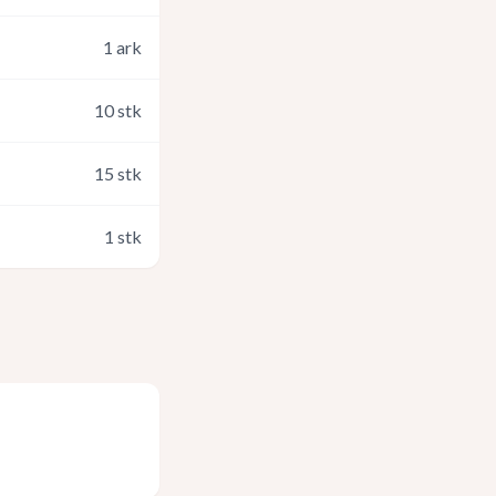
1
ark
10
stk
15
stk
1
stk