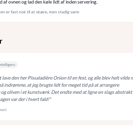
 af ovnen og lad den køle lidt af inden servering.
en er fast nok til at skære, men stadig varm
r
ntelligens
 lave den her Pissaladière Onion til en fest, og alle blev helt vilde
 indrømme, at jeg brugte lidt for meget tid på at arrangere
 og oliven i et kunstværk. Det endte med at ligne en slags abstrakt
gen var der i hvert fald!
"
rner)