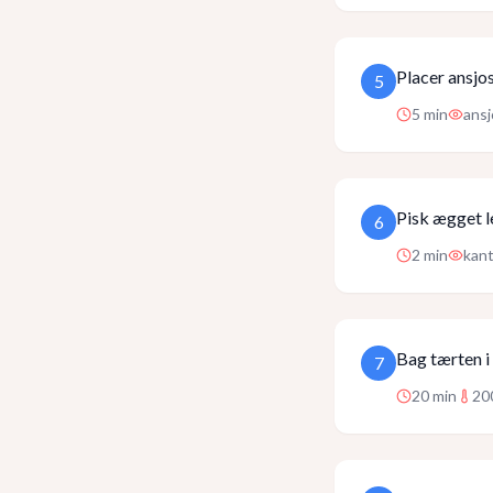
Placer ansjos
5
5
min
ansj
Pisk ægget l
6
2
min
kant
Bag tærten i 
7
20
min
20