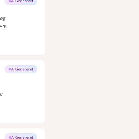
AI Genereret
 og
hey,
AI Genereret
re
AI Genereret