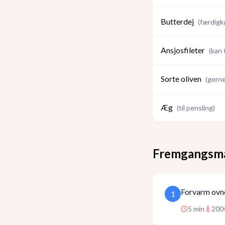
Butterdej
(
færdigk
Ansjosfileter
(
kan 
Sorte oliven
(
gerne
Æg
(
til pensling
)
Fremgangsm
Forvarm ovne
1
5
min
200