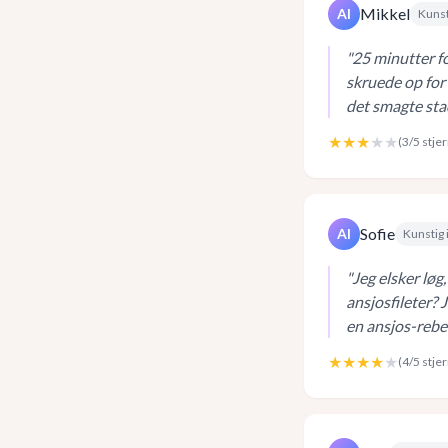
Mikkel
AI
Kunst
"
25 minutter fo
skruede op for 
det smagte stad
★★★
★★
(
3
/5 stje
Sofie
AI
Kunstig 
"
Jeg elsker løg
ansjosfileter? 
en ansjos-rebe
★★★★
★
(
4
/5 stje