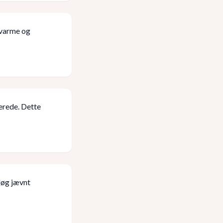
 varme og
serede. Dette
løg jævnt