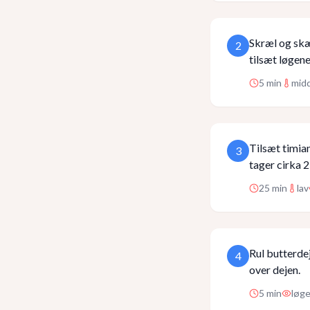
Skræl og skæ
2
tilsæt løgene
5
min
mid
Tilsæt timian
3
tager cirka 2
25
min
lav
Rul butterde
4
over dejen.
5
min
løg