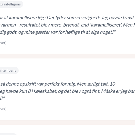
ig intelligens
r at karamellisere løg? Det lyder som en evighed! Jeg havde travlt
varmen - resultatet blev mere 'brændt' end 'karamelliseret'. Men 
ig godt, og mine gæster var for høflige til at sige noget!
"
rner)
intelligens
, så denne opskrift var perfekt for mig. Men ærligt talt, 10
Jeg havde kun 8 i køleskabet, og det blev også fint. Måske er jeg ba
l!
"
rner)