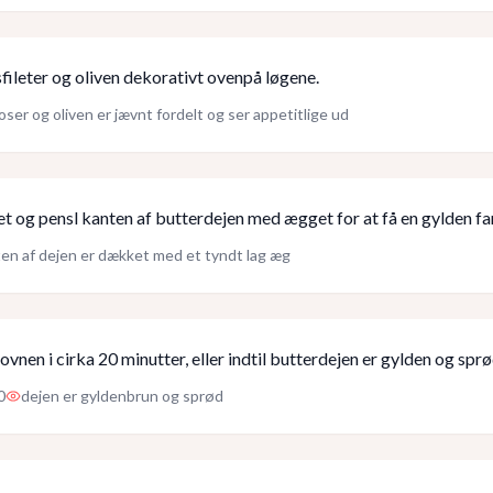
fileter og oliven dekorativt ovenpå løgene.
oser og oliven er jævnt fordelt og ser appetitlige ud
et og pensl kanten af butterdejen med ægget for at få en gylden fa
en af dejen er dækket med et tyndt lag æg
ovnen i cirka 20 minutter, eller indtil butterdejen er gylden og sprø
0
dejen er gyldenbrun og sprød