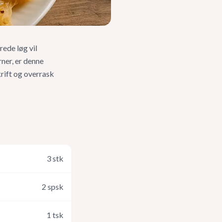
ede løg vil
ner, er denne
krift og overrask
3
stk
2
spsk
1
tsk