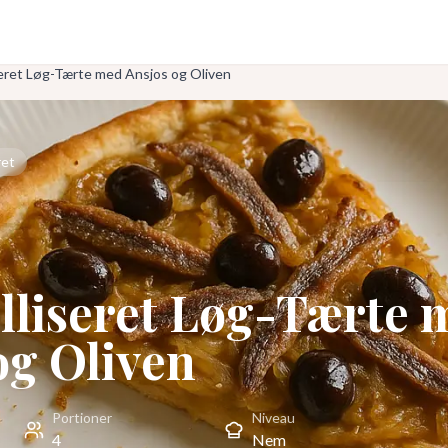
eret Løg-Tærte med Ansjos og Oliven
ret
liseret Løg-Tærte 
og Oliven
Portioner
Niveau
4
Nem