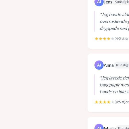
Jens
AI
Kunstig i
"
Jeg havde aldr
overraskende g
dryppede ned p
★★★★
★
(
4
/5 stje
Anna
AI
Kunstig 
"
Jeg lavede den
bagepapir med, 
havde en lille 
★★★★
★
(
4
/5 stje
Maria
AI
Kunstig