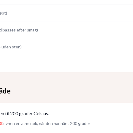
øbt
)
tilpasses efter smag
)
 uden sten
)
åde
n til 200 grader Celsius.
ovnen er varm nok, når den har nået 200 grader