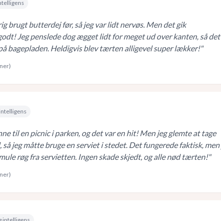
ntelligens
ig brugt butterdej før, så jeg var lidt nervøs. Men det gik
odt! Jeg penslede dog ægget lidt for meget ud over kanten, så det
å bagepladen. Heldigvis blev tærten alligevel super lækker!
"
rner)
intelligens
ne til en picnic i parken, og det var en hit! Men jeg glemte at tage
så jeg måtte bruge en serviet i stedet. Det fungerede faktisk, men 
smule røg fra servietten. Ingen skade skjedt, og alle nød tærten!
"
rner)
 intelligens