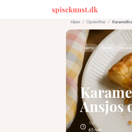
spisekunst.dk
Hjem
/
Opskrifter
/
Karamellis
tærte
forret
hoved
Karamel
Ansjos 
Tid
65
min