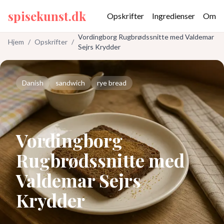
spisekunst.dk
Opskrifter
Ingredienser
Om
Vordingborg Rugbrødssnitte med Valdemar
Hjem
/
Opskrifter
/
Sejrs Krydder
Danish
sandwich
rye bread
Vordingborg
Rugbrødssnitte med
Valdemar Sejrs
Krydder