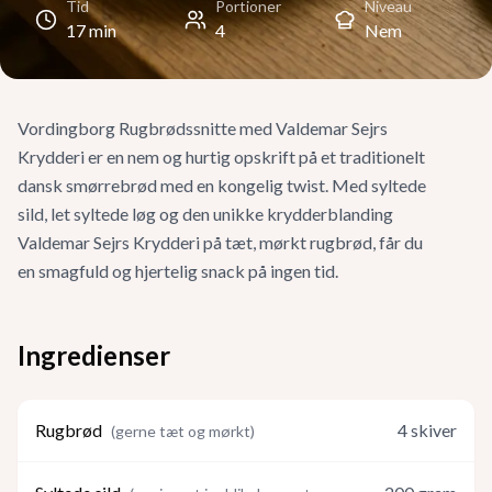
Tid
Portioner
Niveau
17
min
4
Nem
Vordingborg Rugbrødssnitte med Valdemar Sejrs
Krydderi er en nem og hurtig opskrift på et traditionelt
dansk smørrebrød med en kongelig twist. Med syltede
sild, let syltede løg og den unikke krydderblanding
Valdemar Sejrs Krydderi på tæt, mørkt rugbrød, får du
en smagfuld og hjertelig snack på ingen tid.
Ingredienser
Rugbrød
4
skiver
(
gerne tæt og mørkt
)