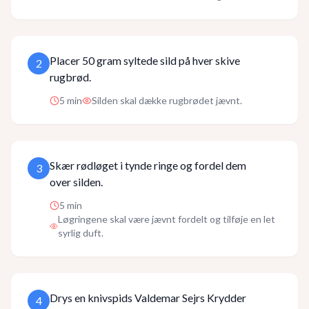
Placer 50 gram syltede sild på hver skive
2
rugbrød.
5
min
Silden skal dække rugbrødet jævnt.
Skær rødløget i tynde ringe og fordel dem
3
over silden.
5
min
Løgringene skal være jævnt fordelt og tilføje en let
syrlig duft.
Drys en knivspids Valdemar Sejrs Krydder
4