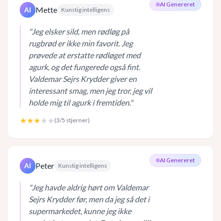
AI Genereret
Mette
AI
Kunstig intelligens
"
Jeg elsker sild, men rødløg på
rugbrød er ikke min favorit. Jeg
prøvede at erstatte rødløget med
agurk, og det fungerede også fint.
Valdemar Sejrs Krydder giver en
interessant smag, men jeg tror, jeg vil
holde mig til agurk i fremtiden.
"
★★★
★★
(
3
/5 stjerner)
AI Genereret
Peter
AI
Kunstig intelligens
"
Jeg havde aldrig hørt om Valdemar
Sejrs Krydder før, men da jeg så det i
supermarkedet, kunne jeg ikke