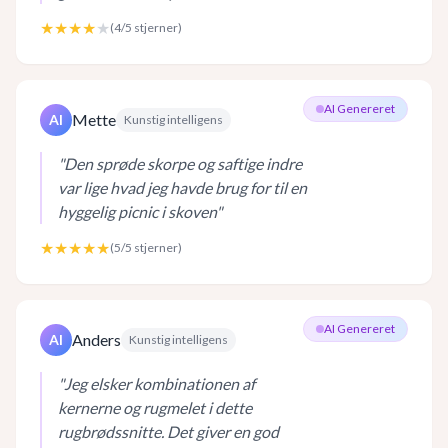
★★★★
★
(
4
/5 stjerner)
AI Genereret
Mette
AI
Kunstig intelligens
"
Den sprøde skorpe og saftige indre
var lige hvad jeg havde brug for til en
hyggelig picnic i skoven
"
★★★★★
(
5
/5 stjerner)
AI Genereret
Anders
AI
Kunstig intelligens
"
Jeg elsker kombinationen af
kernerne og rugmelet i dette
rugbrødssnitte. Det giver en god