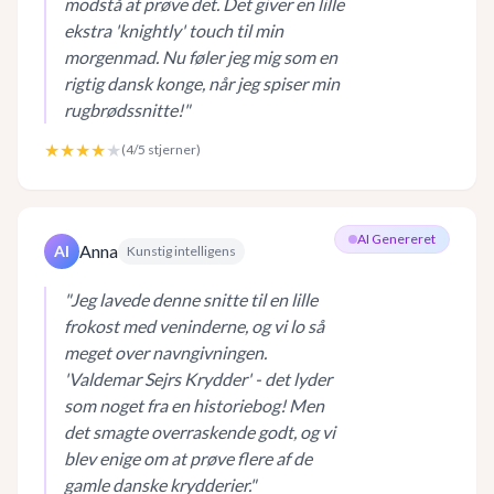
modstå at prøve det. Det giver en lille
ekstra 'knightly' touch til min
morgenmad. Nu føler jeg mig som en
rigtig dansk konge, når jeg spiser min
rugbrødssnitte!
"
★★★★
★
(
4
/5 stjerner)
AI Genereret
Anna
AI
Kunstig intelligens
"
Jeg lavede denne snitte til en lille
frokost med veninderne, og vi lo så
meget over navngivningen.
'Valdemar Sejrs Krydder' - det lyder
som noget fra en historiebog! Men
det smagte overraskende godt, og vi
blev enige om at prøve flere af de
gamle danske krydderier.
"