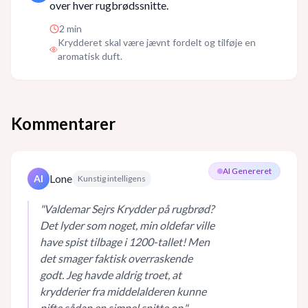
over hver rugbrødssnitte.
2
min
Krydderet skal være jævnt fordelt og tilføje en
aromatisk duft.
Kommentarer
AI Genereret
Lone
AI
Kunstig intelligens
"
Valdemar Sejrs Krydder på rugbrød?
Det lyder som noget, min oldefar ville
have spist tilbage i 1200-tallet! Men
det smager faktisk overraskende
godt. Jeg havde aldrig troet, at
krydderier fra middelalderen kunne
pifte sådan en simpel snitte op.
"