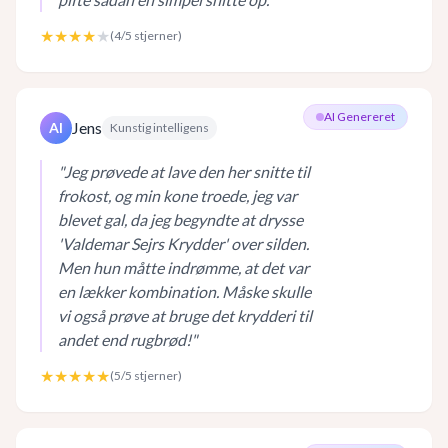
★★★★
★
(
4
/5 stjerner)
AI Genereret
Jens
AI
Kunstig intelligens
"
Jeg prøvede at lave den her snitte til
frokost, og min kone troede, jeg var
blevet gal, da jeg begyndte at drysse
'Valdemar Sejrs Krydder' over silden.
Men hun måtte indrømme, at det var
en lækker kombination. Måske skulle
vi også prøve at bruge det krydderi til
andet end rugbrød!
"
★★★★★
(
5
/5 stjerner)