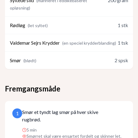
Syltede sild
200
gram
(
marineret i eddikebaseret
opløsning
)
Rødløg
1
stk
(
let syltet
)
Valdemar Sejrs Krydder
1
tsk
(
en speciel krydderblanding
)
Smør
2
spsk
(
blødt
)
Fremgangsmåde
Smør et tyndt lag smør på hver skive
1
rugbrød.
5
min
Smørret skal være ensartet fordelt og skinner let.