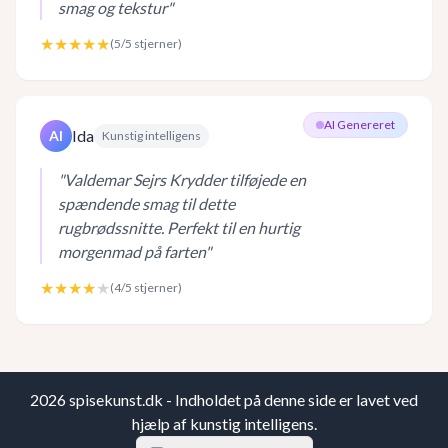
smag og tekstur
"
★★★★★
(
5
/5 stjerner)
AI Genereret
Ida
AI
Kunstig intelligens
"
Valdemar Sejrs Krydder tilføjede en
spændende smag til dette
rugbrødssnitte. Perfekt til en hurtig
morgenmad på farten
"
★★★★
★
(
4
/5 stjerner)
2026
spisekunst.dk - Indholdet på denne side er lavet ved
hjælp af kunstig intelligens.