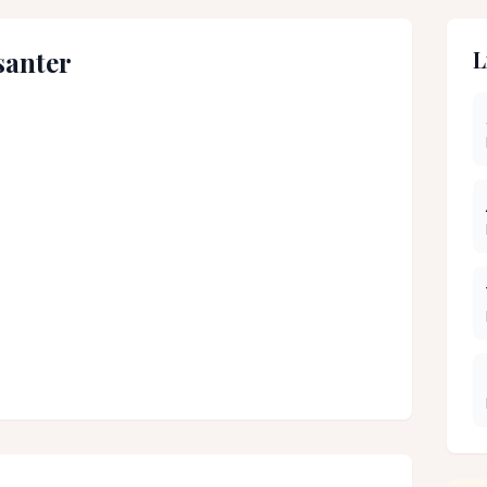
santer
L