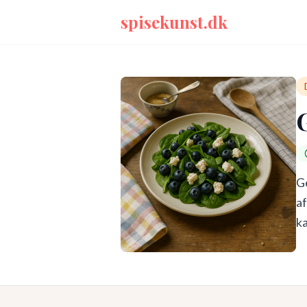
spisekunst.dk
Ge
af
ka