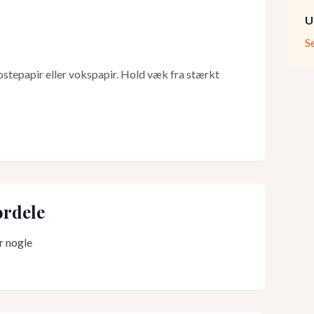
U
S
 ostepapir eller vokspapir. Hold væk fra stærkt
rdele
r nogle