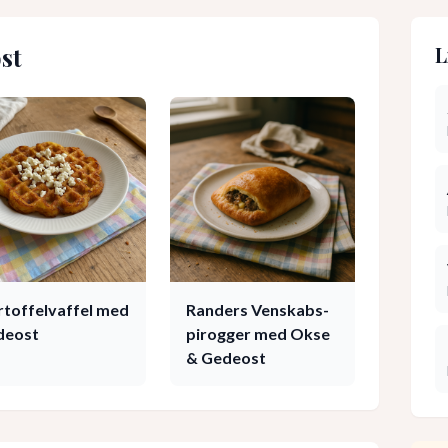
st
L
rtoffelvaffel med
Randers Venskabs-
deost
pirogger med Okse
& Gedeost