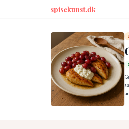
spisekunst.dk
Gr
sa
an