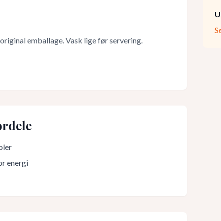
U
S
original emballage. Vask lige før servering.
rdele
oler
or energi