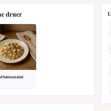
e druer
L
ld hønsesalat