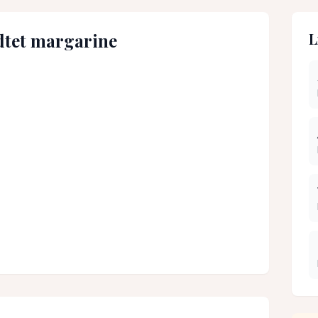
dtet margarine
L