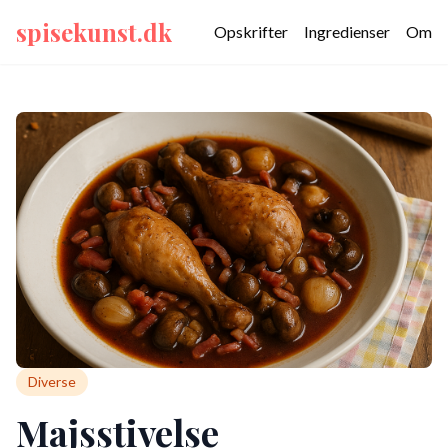
spisekunst.dk
Opskrifter
Ingredienser
Om
Diverse
Majsstivelse