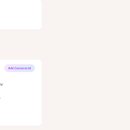
AI Genereret
ev