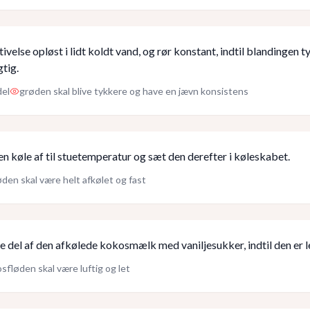
ivelse opløst i lidt koldt vand, og rør konstant, indtil blandingen 
tig.
del
grøden skal blive tykkere og have en jævn konsistens
n køle af til stuetemperatur og sæt den derefter i køleskabet.
den skal være helt afkølet og fast
te del af den afkølede kokosmælk med vaniljesukker, indtil den er l
sfløden skal være luftig og let