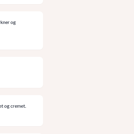
tykner og
et og cremet.