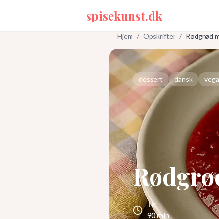
spisekunst.dk
Hjem
/
Opskrifter
/
Rødgrød m
dessert
dansk
vega
Rødgrø
Tid
90
min