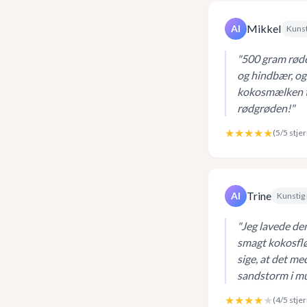
Mikkel
AI
Kunst
"
500 gram røde
og hindbær, og 
kokosmælken ti
rødgrøden!
"
★★★★★
(
5
/5 stje
Trine
AI
Kunstig 
"
Jeg lavede den
smagt kokosflød
sige, at det me
sandstorm i m
★★★★
★
(
4
/5 stje