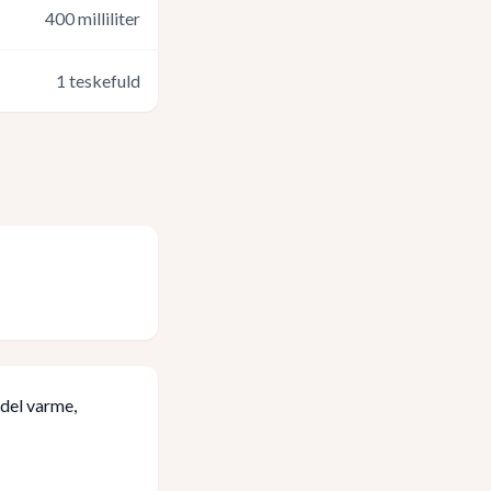
400
milliliter
1
teskefuld
del varme,