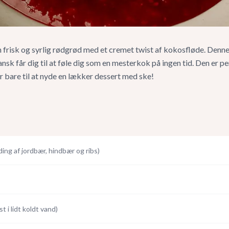
frisk og syrlig rødgrød med et cremet twist af kokosfløde. Den
nsk får dig til at føle dig som en mesterkok på ingen tid. Den er per
 bare til at nyde en lækker dessert med ske!
ding af jordbær, hindbær og ribs
)
t i lidt koldt vand
)