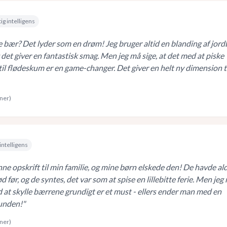
ig intelligens
 bær? Det lyder som en drøm! Jeg bruger altid en blanding af jor
det giver en fantastisk smag. Men jeg må sige, at det med at piske
l flødeskum er en game-changer. Det giver en helt ny dimension t
rner)
intelligens
ne opskrift til min familie, og mine børn elskede den! De havde ald
 før, og de syntes, det var som at spise en lillebitte ferie. Men jeg
d at skylle bærrene grundigt er et must - ellers ender man med en
unden!
"
rner)