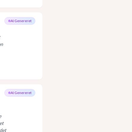
AI Genereret
t
en
AI Genereret
e
et
 det