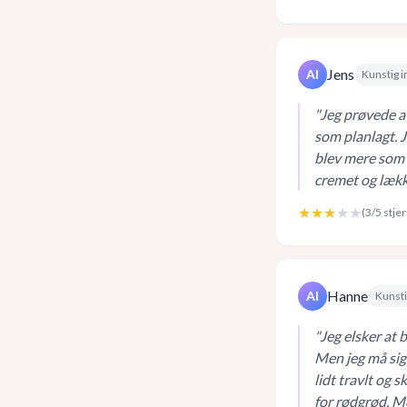
Jens
AI
Kunstig i
"
Jeg prøvede at
som planlagt. 
blev mere som
cremet og lække
★★★
★★
(
3
/5 stje
Hanne
AI
Kunsti
"
Jeg elsker at 
Men jeg må sig
lidt travlt og 
for rødgrød. M