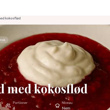
ed kokosflød
nsk
d med kokosflød
Portioner
Niveau
4
Nem