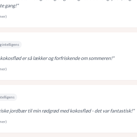
te gang!
"
rner)
g intelligens
okosflød er så lækker og forfriskende om sommeren!
"
rner)
ntelligens
friske jordbær til min rødgrød med kokosflød - det var fantastisk!
"
rner)