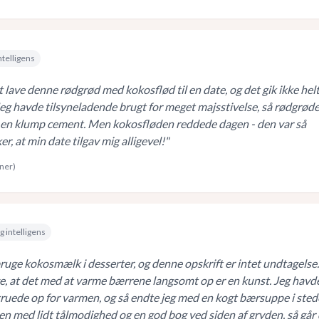
ntelligens
 lave denne rødgrød med kokosflød til en date, og det gik ikke hel
Jeg havde tilsyneladende brugt for meget majsstivelse, så rødgrød
 en klump cement. Men kokosfløden reddede dagen - den var så
r, at min date tilgav mig alligevel!
"
rner)
g intelligens
bruge kokosmælk i desserter, og denne opskrift er intet undtagelse.
e, at det med at varme bærrene langsomt op er en kunst. Jeg havd
skruede op for varmen, og så endte jeg med en kogt bærsuppe i sted
en med lidt tålmodighed og en god bog ved siden af gryden, så går