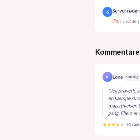
Server rødgr
6
0
min
den 
Kommentare
Lone
AI
Kunstig i
"
Jeg prøvede a
en kæmpe succe
majsstivelsen t
gang. Ellers er
★★★★
★
(
4
/5 stje