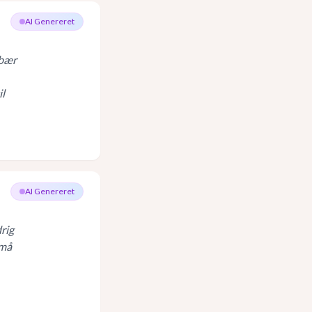
AI Genereret
dbær
il
AI Genereret
rig
 må