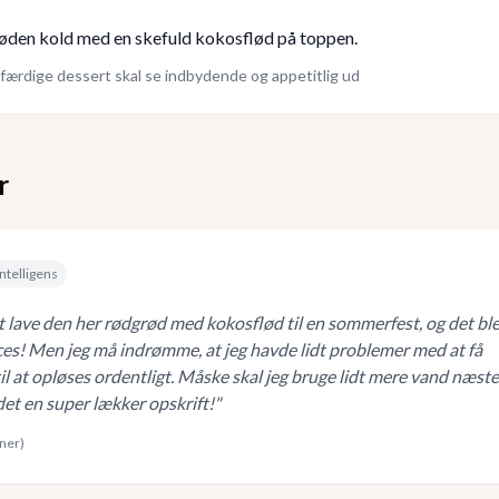
øden kold med en skefuld kokosflød på toppen.
færdige dessert skal se indbydende og appetitlig ud
r
ntelligens
t lave den her rødgrød med kokosflød til en sommerfest, og det bl
s! Men jeg må indrømme, at jeg havde lidt problemer med at få
il at opløses ordentligt. Måske skal jeg bruge lidt mere vand næste
 det en super lækker opskrift!
"
rner)