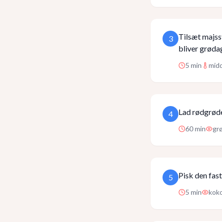
Tilsæt majsst
3
bliver grødag
5
min
mid
Lad rødgrøde
4
60
min
grø
Pisk den fas
5
5
min
koko