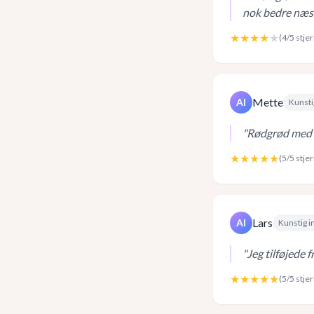
nok bedre næs
★★★★
★
(
4
/5 stje
Mette
AI
Kunsti
"
Rødgrød med k
★★★★★
(
5
/5 stje
Lars
AI
Kunstig i
"
Jeg tilføjede 
★★★★★
(
5
/5 stje