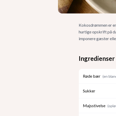
Kokosdrømmen er en 
hurtige opskrift på da
imponere gæster eller
Ingredienser
Røde bær
(
en blan
Sukker
Majsstivelse
(
opløs