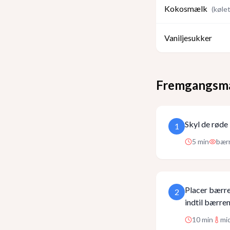
Kokosmælk
(
kølet
Vaniljesukker
Fremgangsm
Skyl de røde 
1
5
min
bærr
Placer bærre
2
indtil bærren
10
min
mi