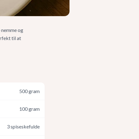
ne nemme og
fekt til at
500
gram
100
gram
3
spiseskefulde