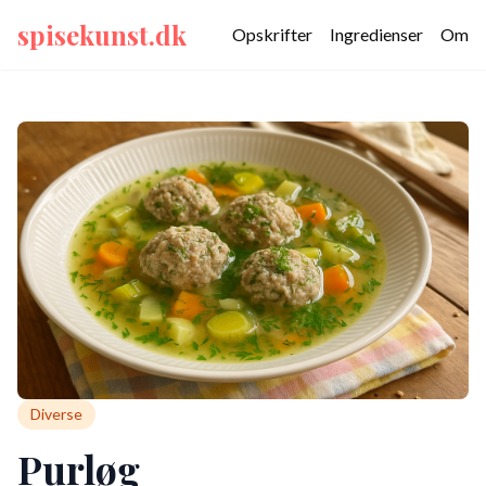
spisekunst.dk
Opskrifter
Ingredienser
Om
Diverse
Purløg