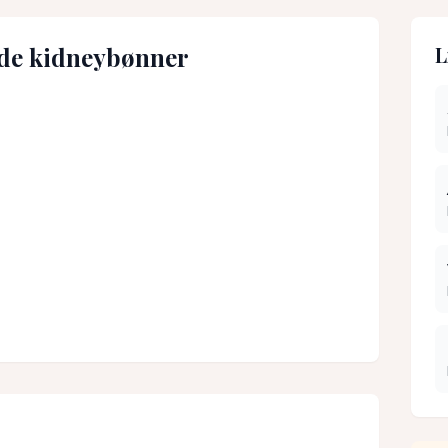
de kidneybønner
L