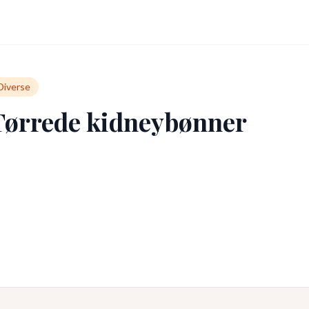
Diverse
Tørrede kidneybønner