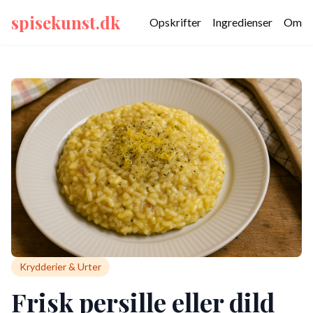
spisekunst.dk
Opskrifter
Ingredienser
Om
Krydderier & Urter
Frisk persille eller dild