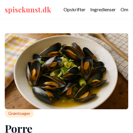
spisekunst.dk
Opskrifter
Ingredienser
Om
Grøntsager
Porre