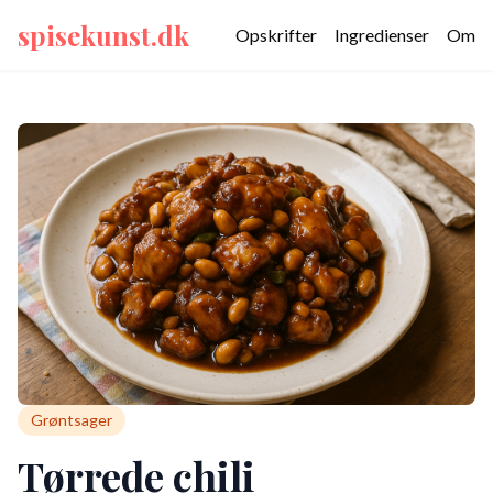
spisekunst.dk
Opskrifter
Ingredienser
Om
Grøntsager
Tørrede chili