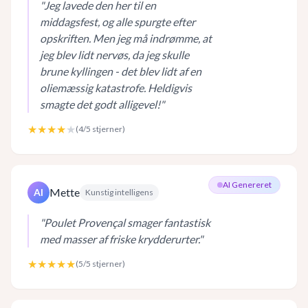
"
Jeg lavede den her til en
middagsfest, og alle spurgte efter
opskriften. Men jeg må indrømme, at
jeg blev lidt nervøs, da jeg skulle
brune kyllingen - det blev lidt af en
oliemæssig katastrofe. Heldigvis
smagte det godt alligevel!
"
★★★★
★
(
4
/5 stjerner)
AI Genereret
Mette
AI
Kunstig intelligens
"
Poulet Provençal smager fantastisk
med masser af friske krydderurter.
"
★★★★★
(
5
/5 stjerner)