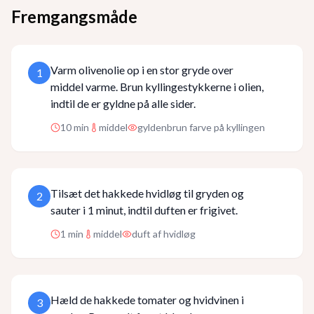
Fremgangsmåde
Varm olivenolie op i en stor gryde over
1
middel varme. Brun kyllingestykkerne i olien,
indtil de er gyldne på alle sider.
10
min
middel
gyldenbrun farve på kyllingen
Tilsæt det hakkede hvidløg til gryden og
2
sauter i 1 minut, indtil duften er frigivet.
1
min
middel
duft af hvidløg
Hæld de hakkede tomater og hvidvinen i
3