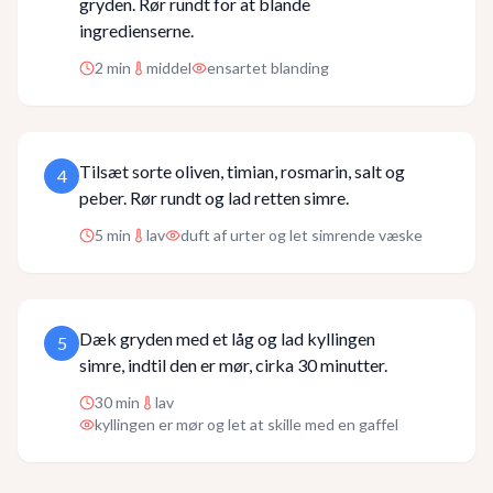
gryden. Rør rundt for at blande
ingredienserne.
2
min
middel
ensartet blanding
Tilsæt sorte oliven, timian, rosmarin, salt og
4
peber. Rør rundt og lad retten simre.
5
min
lav
duft af urter og let simrende væske
Dæk gryden med et låg og lad kyllingen
5
simre, indtil den er mør, cirka 30 minutter.
30
min
lav
kyllingen er mør og let at skille med en gaffel