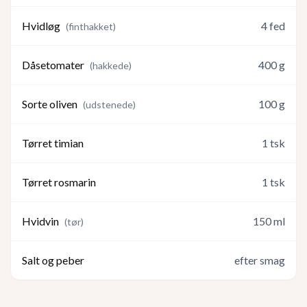
Hvidløg
4
fed
(
finthakket
)
Dåsetomater
400
g
(
hakkede
)
Sorte oliven
100
g
(
udstenede
)
Tørret timian
1
tsk
Tørret rosmarin
1
tsk
Hvidvin
150
ml
(
tør
)
Salt og peber
efter smag