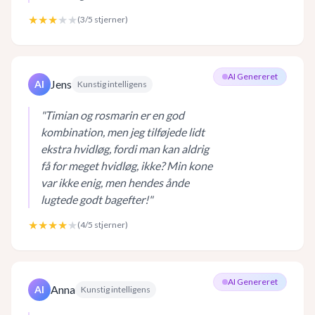
★★★
★★
(
3
/5 stjerner)
AI Genereret
Jens
AI
Kunstig intelligens
"
Timian og rosmarin er en god
kombination, men jeg tilføjede lidt
ekstra hvidløg, fordi man kan aldrig
få for meget hvidløg, ikke? Min kone
var ikke enig, men hendes ånde
lugtede godt bagefter!
"
★★★★
★
(
4
/5 stjerner)
AI Genereret
Anna
AI
Kunstig intelligens