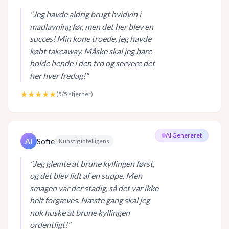
"
Jeg havde aldrig brugt hvidvin i
madlavning før, men det her blev en
succes! Min kone troede, jeg havde
købt takeaway. Måske skal jeg bare
holde hende i den tro og servere det
her hver fredag!
"
★★★★★
(
5
/5 stjerner)
AI Genereret
Sofie
AI
Kunstig intelligens
"
Jeg glemte at brune kyllingen først,
og det blev lidt af en suppe. Men
smagen var der stadig, så det var ikke
helt forgæves. Næste gang skal jeg
nok huske at brune kyllingen
ordentligt!
"