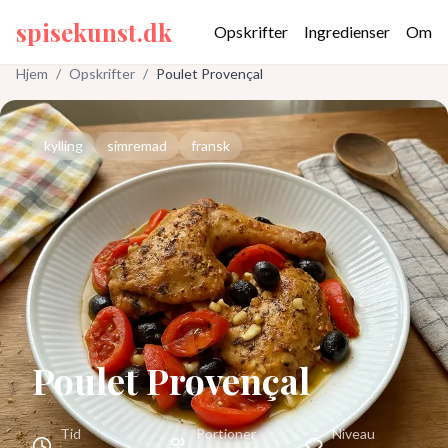
spisekunst.dk
Opskrifter
Ingredienser
Om
Hjem
/
Opskrifter
/
Poulet Provençal
kylling
simremad
fransk
Poulet Provençal
Tid
Portioner
Niveau