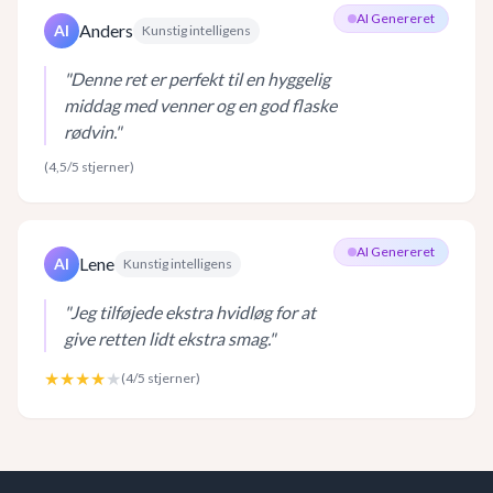
AI Genereret
Anders
AI
Kunstig intelligens
"
Denne ret er perfekt til en hyggelig
middag med venner og en god flaske
rødvin.
"
(
4,5
/5 stjerner)
AI Genereret
Lene
AI
Kunstig intelligens
"
Jeg tilføjede ekstra hvidløg for at
give retten lidt ekstra smag.
"
★★★★
★
(
4
/5 stjerner)