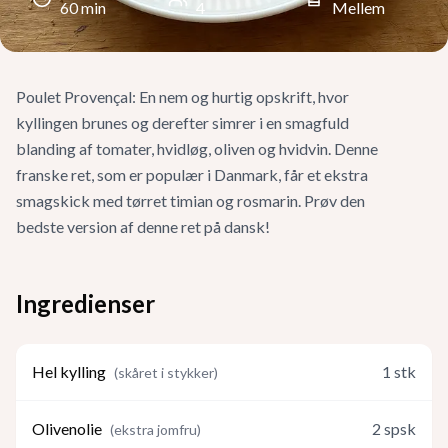
60
min
4
Mellem
Poulet Provençal: En nem og hurtig opskrift, hvor
kyllingen brunes og derefter simrer i en smagfuld
blanding af tomater, hvidløg, oliven og hvidvin. Denne
franske ret, som er populær i Danmark, får et ekstra
smagskick med tørret timian og rosmarin. Prøv den
bedste version af denne ret på dansk!
Ingredienser
Hel kylling
1
stk
(
skåret i stykker
)
Olivenolie
2
spsk
(
ekstra jomfru
)