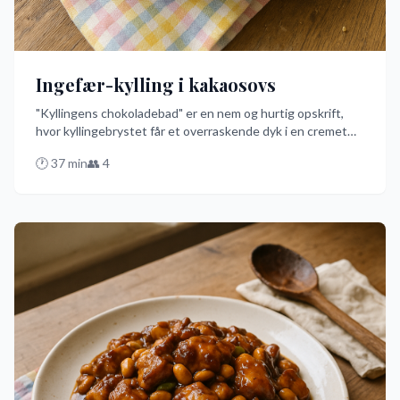
Ingefær-kylling i kakaosovs
"Kyllingens chokoladebad" er en nem og hurtig opskrift,
hvor kyllingebrystet får et overraskende dyk i en cremet
kakaosovs med en skarp twist af ingefær. Den er perfekt til
🕐
37
min
👥
4
en travl aften, hvor du alligevel ønsker at imponere med
noget unikt og lækkert. Prøv denne opskrift og oplev en
smagseksplosion på dansk!