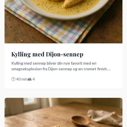
Kylling med Dijon-sennep
Kylling med sennep bliver din nye favorit med en
smagseksplosion fra Dijon-sennep og en cremet finish.
Denne nemme og hurtige opskrift får kyllingen til at smelte
🕐
40
min
👥
4
i munden, perfekt til en travl hverdag. Prøv denne franske
inspiration med et dansk twist i dag!