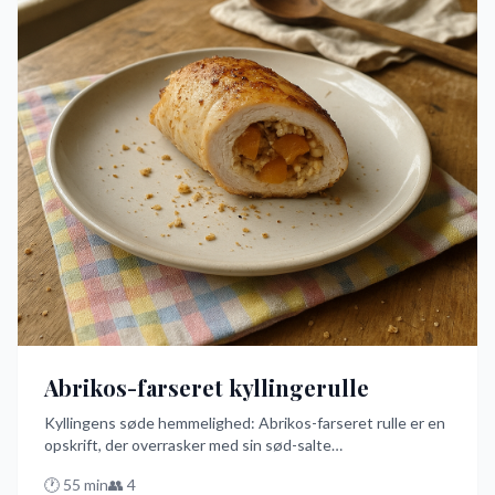
Abrikos-farseret kyllingerulle
Kyllingens søde hemmelighed: Abrikos-farseret rulle er en
opskrift, der overrasker med sin sød-salte
smagskombination. Denne nemme og hurtige ovnret
🕐
55
min
👥
4
bruger tørrede abrikoser som et unikt twist til det