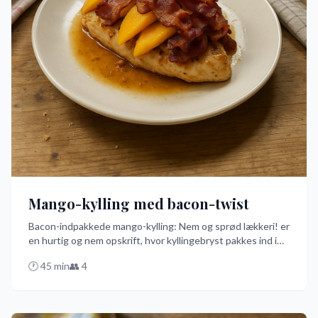
Mango-kylling med bacon-twist
Bacon-indpakkede mango-kylling: Nem og sprød lækkeri! er
en hurtig og nem opskrift, hvor kyllingebryst pakkes ind i
bacon og bages i ovnen til sprød perfektion. Serveret med
🕐
45
min
👥
4
en sød og syrlig mangosauce og ris, er dette den bedste
måde at få en smagfuld og sjov middag på, på dansk.