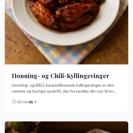
Honning- og Chili-Kyllingevinger
Honning- og BBQ-karamelliserede kyllingevinger er den
nemme og hurtige opskrift, der forvandler din ovn til en
BBQ-fest. Med en smagfuld marinade af barbecuesauce,
🕐
60
min
👥
4
honning og krydderier, bliver vingerne sprøde og
karamelliserede på ingen tid. Prøv denne danske opskrift
og få garanteret et hit til middagen!