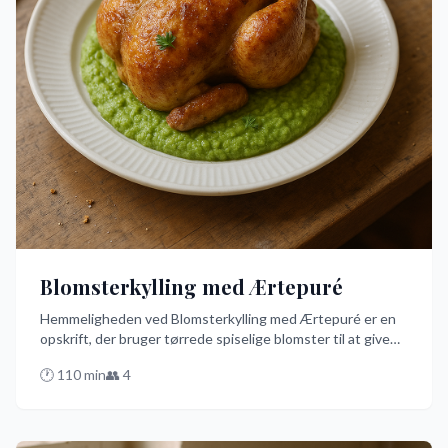
Blomsterkylling med Ærtepuré
Hemmeligheden ved Blomsterkylling med Ærtepuré er en
opskrift, der bruger tørrede spiselige blomster til at give
kyllingen en unik smag. Denne nemme, men elegante ret
🕐
110
min
👥
4
tilberedes i ovnen og serveres med en cremet ærtepuré,
der får dine smagsløg til at danse. Prøv denne
fremragende danske opskrift og oplev en smagsoplevelse
som ingen anden.