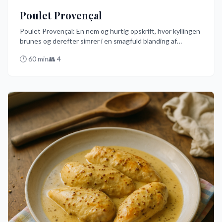
Poulet Provençal
Poulet Provençal: En nem og hurtig opskrift, hvor kyllingen
brunes og derefter simrer i en smagfuld blanding af
tomater, hvidløg, oliven og hvidvin. Denne franske ret, som
🕐
60
min
👥
4
er populær i Danmark, får et ekstra smagskick med tørret
timian og rosmarin. Prøv den bedste version af denne ret
på dansk!