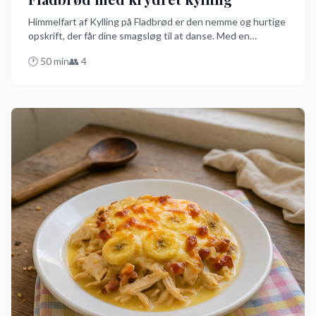
Himmelfart af Kylling på Fladbrød er den nemme og hurtige
opskrift, der får dine smagsløg til at danse. Med en
marinade af yoghurt og krydderier som spidskommen og
🕐
50
min
👥
4
paprika, serveret på et lækkert fladbrød med friske
grøntsager, er dette måltid en fest for ganen. Prøv denne
opskrift og oplev en smagseksplosion!