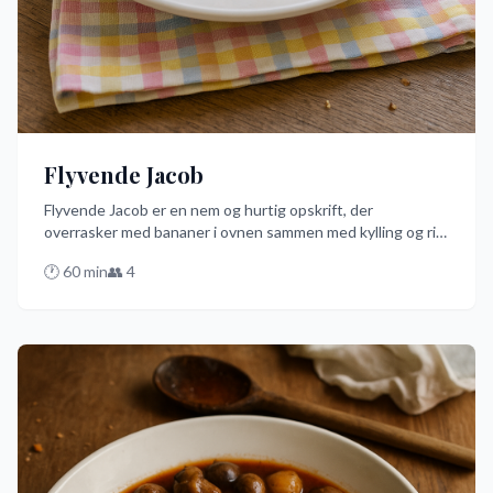
Flyvende Jacob
Flyvende Jacob er en nem og hurtig opskrift, der
overrasker med bananer i ovnen sammen med kylling og ris.
Denne sjove twist giver en unik smagskombination, der
🕐
60
min
👥
4
både er lækker og let at tilberede. Prøv den bedste version
af denne ret på dansk!