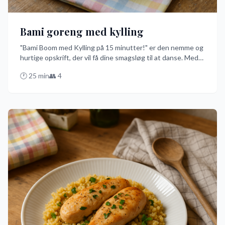
Bami goreng med kylling
"Bami Boom med Kylling på 15 minutter!" er den nemme og
hurtige opskrift, der vil få dine smagsløg til at danse. Med
en perfekt balance af krydderier og friske grøntsager er
🕐
25
min
👥
4
denne ret klar på ingen tid og garanteret et hit på
middagsbordet.