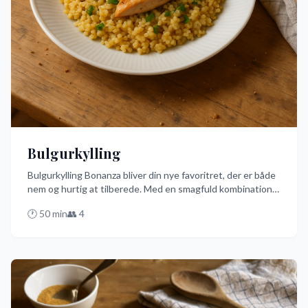
Bulgurkylling
Bulgurkylling Bonanza bliver din nye favoritret, der er både
nem og hurtig at tilberede. Med en smagfuld kombination
af kylling, bulgur og krydderier som spidskommen og
🕐
50
min
👥
4
paprika, får du en fest på tallerkenen på bare 40 minutter.
Den er perfekt til en travl hverdag eller når du har brug for
en hurtig og lækker middag!