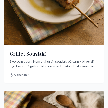
Grillet Souvlaki
Ske-sensation: Nem og hurtig souvlaki på dansk bliver din
nye favorit til grillen. Med en enkel marinade af olivenolie,
citronsaft og oregano får du det bedste ud af svinekød
🕐
60
min
👥
4
eller kylling på spyd i en fart. Perfekt til en afslappet aften
med venner!