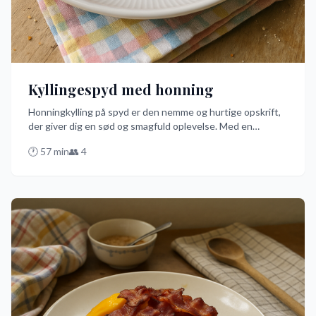
Kyllingespyd med honning
Honningkylling på spyd er den nemme og hurtige opskrift,
der giver dig en sød og smagfuld oplevelse. Med en
marinade af honning, sojasauce og krydderier, er dette den
🕐
57
min
👥
4
bedste måde at nyde kylling på spyd i ovnen eller på grillen.
Prøv denne danske favorit og imponer dine gæster med
minimal indsats!