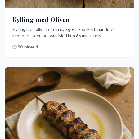
Kylling med Oliven
Kylling med oliven er din nye go-to-opskrift, når du vil
imponere uden besvær. Med kun 65 minutters
tilberedningstid og enkle ingredienser som kyllingelår,
🕐
80
min
👥
4
tomater og grønne oliven, får du en smagfuld ret, der
smager som en gourmetmiddag. Prøv denne nemme
opskrift og bliv familiens nye køkkenhelt!