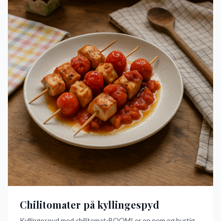
Chilitomater på kyllingespyd
Kyllingespyd med chilitomat-BOOM! er en nem og hurtig