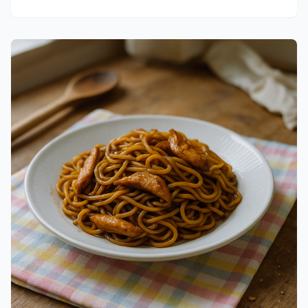
klassiske kyllingebryst. Prøv denne danske opskrift og
oplev, hvordan abrikoserne gør kyllingen saftig og
smagfuld.