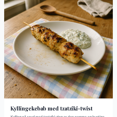
Kyllingekebab med tzatziki-twist
Kylling på spyd med tzatziki-zing er den nemme og hurtige