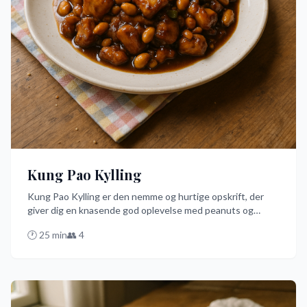
Kung Pao Kylling
Kung Pao Kylling er den nemme og hurtige opskrift, der
giver dig en knasende god oplevelse med peanuts og
tørrede chilipebre. Den er perfekt til en travl aften, hvor du
🕐
25
min
👥
4
alligevel ønsker en lækker og krydret ret på bordet. Prøv
denne danske favorit med en let sød og krydret sauce, der
vil få dine smagsløg til at danse!