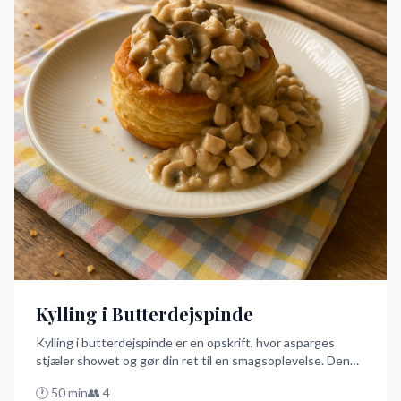
Kylling i Butterdejspinde
Kylling i butterdejspinde er en opskrift, hvor asparges
stjæler showet og gør din ret til en smagsoplevelse. Denne
nemme og hurtige opskrift på dansk bruger
🕐
50
min
👥
4
butterdejspinde som det perfekte skjulested for en