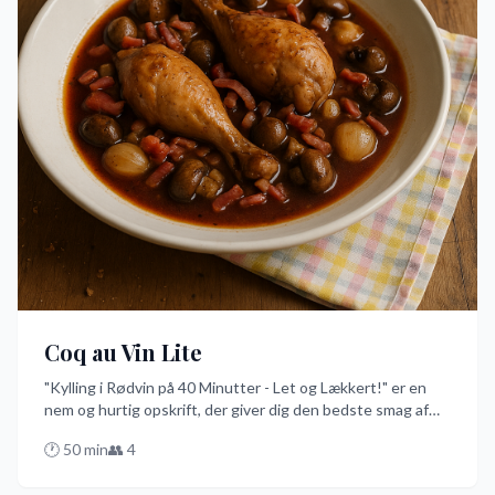
Coq au Vin Lite
"Kylling i Rødvin på 40 Minutter - Let og Lækkert!" er en
nem og hurtig opskrift, der giver dig den bedste smag af
den franske ret uden at tage hele dagen. Med
🕐
50
min
👥
4
kyllingebryst, rødvin og champignoner skaber du en let og
lækker middag, der vil imponere dine gæster med minimal