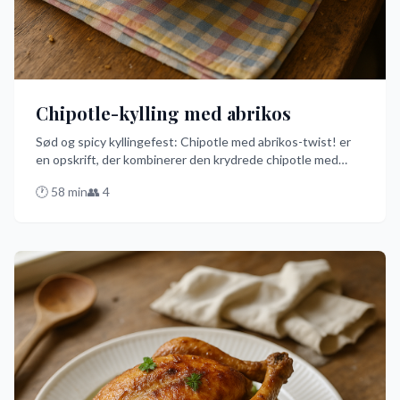
Chipotle-kylling med abrikos
Sød og spicy kyllingefest: Chipotle med abrikos-twist! er
en opskrift, der kombinerer den krydrede chipotle med
søde abrikoser for en smagsoplevelse, der vil få dine
🕐
58
min
👥
4
smagsløg til at danse. Denne nemme og hurtige ret kan
tilberedes på under 30 minutter og serveres med ris eller
en frisk salat for en komplet måltidsoplevelse.