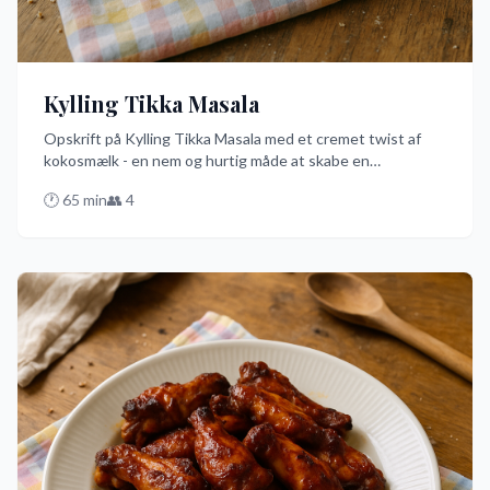
Kylling Tikka Masala
Opskrift på Kylling Tikka Masala med et cremet twist af
kokosmælk - en nem og hurtig måde at skabe en
smagseksplosion på tallerkenen. Perfekt til at imponere
🕐
65
min
👥
4
gæster eller bare nyde en lækker middag med ris eller
naanbrød.