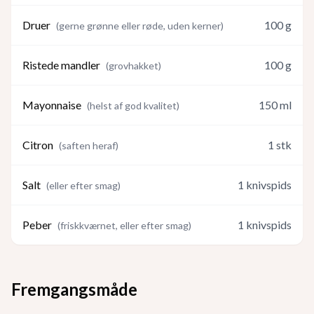
Druer
100
g
(
gerne grønne eller røde, uden kerner
)
Ristede mandler
100
g
(
grovhakket
)
Mayonnaise
150
ml
(
helst af god kvalitet
)
Citron
1
stk
(
saften heraf
)
Salt
1
knivspids
(
eller efter smag
)
Peber
1
knivspids
(
friskkværnet, eller efter smag
)
Fremgangsmåde