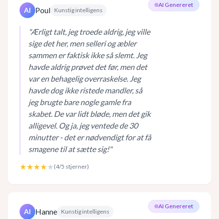
AI Genereret
Poul
AI
Kunstig intelligens
"
Ærligt talt, jeg troede aldrig, jeg ville
sige det her, men selleri og æbler
sammen er faktisk ikke så slemt. Jeg
havde aldrig prøvet det før, men det
var en behagelig overraskelse. Jeg
havde dog ikke ristede mandler, så
jeg brugte bare nogle gamle fra
skabet. De var lidt bløde, men det gik
alligevel. Og ja, jeg ventede de 30
minutter - det er nødvendigt for at få
smagene til at sætte sig!
"
★★★★
★
(
4
/5 stjerner)
AI Genereret
Hanne
AI
Kunstig intelligens