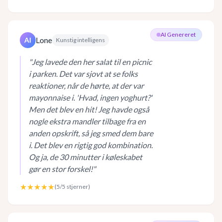
AI Genereret
Lone
AI
Kunstig intelligens
"
Jeg lavede den her salat til en picnic
i parken. Det var sjovt at se folks
reaktioner, når de hørte, at der var
mayonnaise i. 'Hvad, ingen yoghurt?'
Men det blev en hit! Jeg havde også
nogle ekstra mandler tilbage fra en
anden opskrift, så jeg smed dem bare
i. Det blev en rigtig god kombination.
Og ja, de 30 minutter i køleskabet
gør en stor forskel!
"
★★★★★
(
5
/5 stjerner)