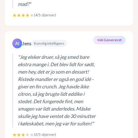
mad?
"
★★★★
★
(
4
/5 stjerner)
AI Genereret
Jens
AI
Kunstig intelligens
"
Jeg elsker druer, så jeg smed bare
ekstra mange i. Det blev lidt for sødt,
men hey, det er jo som en dessert!
Ristede mandler er også en god idé -
giver en fin crunch. Jeg havde ikke
citron, så jeg brugte lidt eddike i
stedet. Det fungerede fint, men
smagen var lidt anderledes. Måske
skulle jeg have ventet de 30 minutter
i køleskabet, men jeg var for sulten!
"
★★★
★★
(
3
/5 stjerner)