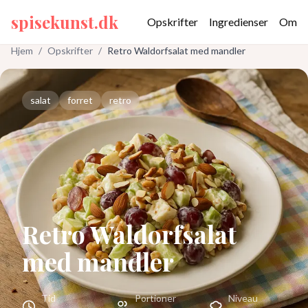
spisekunst.dk
Opskrifter
Ingredienser
Om
Hjem
/
Opskrifter
/
Retro Waldorfsalat med mandler
salat
forret
retro
Retro Waldorfsalat
med mandler
Tid
Portioner
Niveau