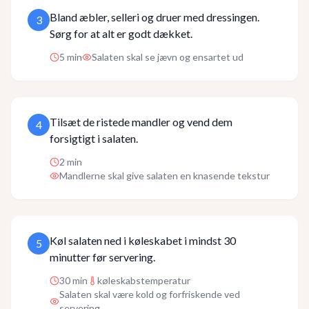
Bland æbler, selleri og druer med dressingen.
3
Sørg for at alt er godt dækket.
5
min
Salaten skal se jævn og ensartet ud
Tilsæt de ristede mandler og vend dem
4
forsigtigt i salaten.
2
min
Mandlerne skal give salaten en knasende tekstur
Køl salaten ned i køleskabet i mindst 30
5
minutter før servering.
30
min
køleskabstemperatur
Salaten skal være kold og forfriskende ved
servering