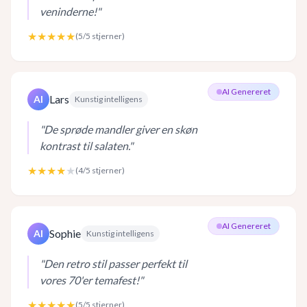
veninderne!
"
★★★★★
(
5
/5 stjerner)
AI Genereret
Lars
AI
Kunstig intelligens
"
De sprøde mandler giver en skøn
kontrast til salaten.
"
★★★★
★
(
4
/5 stjerner)
AI Genereret
Sophie
AI
Kunstig intelligens
"
Den retro stil passer perfekt til
vores 70'er temafest!
"
★★★★★
(
5
/5 stjerner)