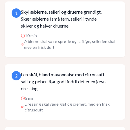
Skyl æblerne, selleri og druerne grundigt.
1
Skær æblerne i små tern, selleri i tynde
skiver og halver druerne.
10
min
Æblerne skal være sprøde og saftige, sellerien skal
give en frisk duft
I en skål, bland mayonnaise med citronsaft,
2
salt og peber. Rør godt indtil det er en jævn
dressing.
5
min
Dressing skal være glat og cremet, med en frisk
citrusduft