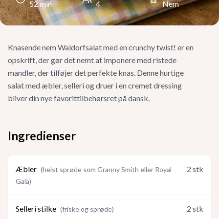
52
min
4
Nem
Knasende nem Waldorfsalat med en crunchy twist! er en
opskrift, der gør det nemt at imponere med ristede
mandler, der tilføjer det perfekte knas. Denne hurtige
salat med æbler, selleri og druer i en cremet dressing
bliver din nye favorittilbehørsret på dansk.
Ingredienser
Æbler
2
stk
(
helst sprøde som Granny Smith eller Royal
Gala
)
Selleri stilke
2
stk
(
friske og sprøde
)