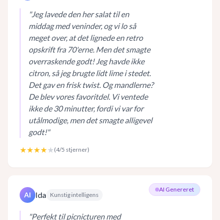
"
Jeg lavede den her salat til en
middag med veninder, og vi lo så
meget over, at det lignede en retro
opskrift fra 70'erne. Men det smagte
overraskende godt! Jeg havde ikke
citron, så jeg brugte lidt lime i stedet.
Det gav en frisk twist. Og mandlerne?
De blev vores favoritdel. Vi ventede
ikke de 30 minutter, fordi vi var for
utålmodige, men det smagte alligevel
godt!
"
★★★★
★
(
4
/5 stjerner)
AI Genereret
Ida
AI
Kunstig intelligens
"
Perfekt til picnicturen med