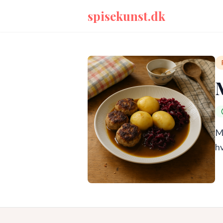
spisekunst.dk
M
hv