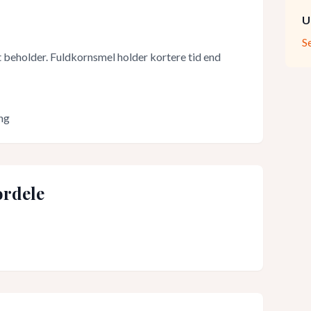
U
S
t beholder. Fuldkornsmel holder kortere tid end
ng
rdele