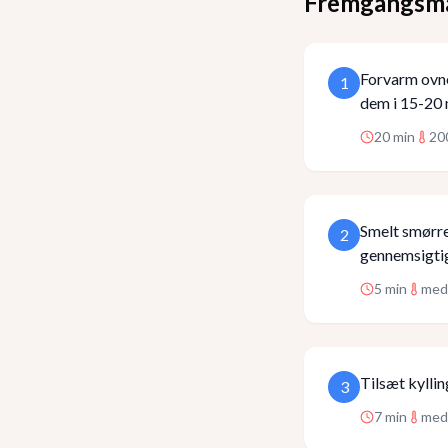
Fremgangsm
Forvarm ovne
1
dem i 15-20 m
20
min
20
Smelt smørret
2
gennemsigti
5
min
med
Tilsæt kyllin
3
7
min
med