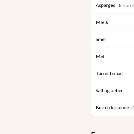
Asparges
(
friske el
Mælk
Smør
Mel
Tørret timian
Salt og peber
Butterdejspinde
(