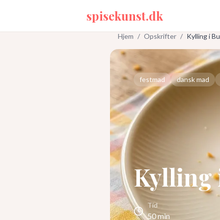
spisekunst.dk
Hjem
/
Opskrifter
/
Kylling i B
festmad
dansk mad
Kylling
Tid
50
min