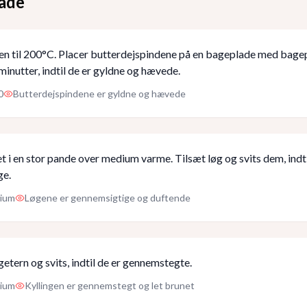
åde
n til 200°C. Placer butterdejspindene på en bageplade med bage
inutter, indtil de er gyldne og hævede.
0
Butterdejspindene er gyldne og hævede
 i en stor pande over medium varme. Tilsæt løg og svits dem, indti
ge.
ium
Løgene er gennemsigtige og duftende
getern og svits, indtil de er gennemstegte.
ium
Kyllingen er gennemstegt og let brunet