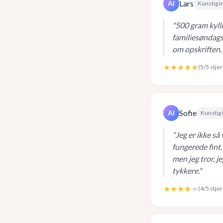
Lars
AI
Kunstig i
"
500 gram kylli
familiesøndags
om opskriften, 
★★★★★
(
5
/5 stje
Sofie
AI
Kunstig 
"
Jeg er ikke så
fungerede fint.
men jeg tror, j
tykkere.
"
★★★★
★
(
4
/5 stje