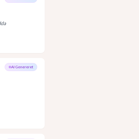
dda
AI Genereret