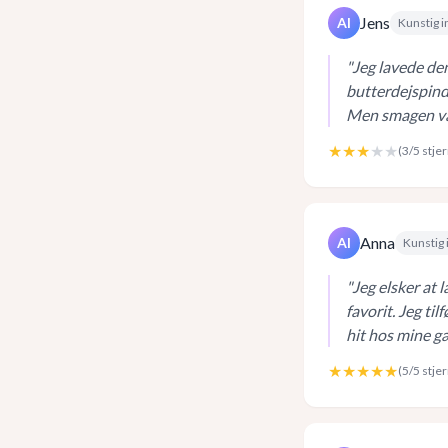
Jens
AI
Kunstig i
"
Jeg lavede den 
butterdejspind
Men smagen var 
★★★
★★
(
3
/5 stje
Anna
AI
Kunstig 
"
Jeg elsker at 
favorit. Jeg til
hit hos mine g
★★★★★
(
5
/5 stje