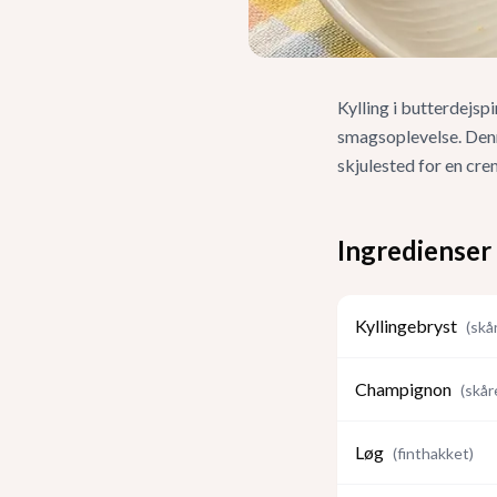
Kylling i butterdejspi
smagsoplevelse. Den
skjulested for en cr
Ingredienser
Kyllingebryst
(
skår
Champignon
(
skåre
Løg
(
finthakket
)