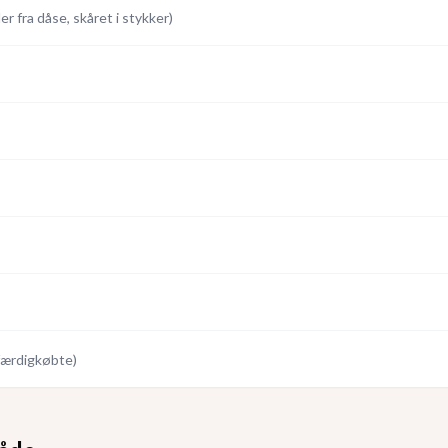
ler fra dåse, skåret i stykker
)
færdigkøbte
)