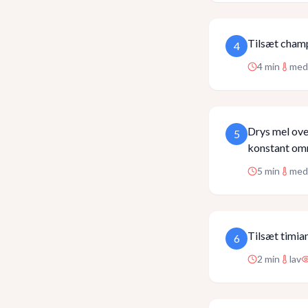
Tilsæt champ
4
4
min
med
Drys mel ove
5
konstant omrø
5
min
med
Tilsæt timian
6
2
min
lav