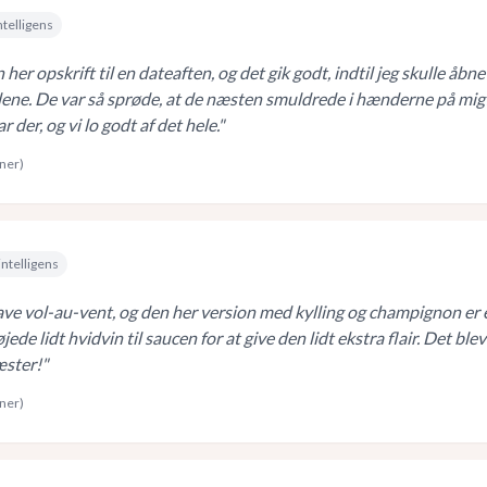
ntelligens
her opskrift til en dateaften, og det gik godt, indtil jeg skulle åbne
ene. De var så sprøde, at de næsten smuldrede i hænderne på mig
der, og vi lo godt af det hele.
"
rner)
intelligens
lave vol-au-vent, og den her version med kylling og champignon er 
føjede lidt hvidvin til saucen for at give den lidt ekstra flair. Det ble
æster!
"
rner)