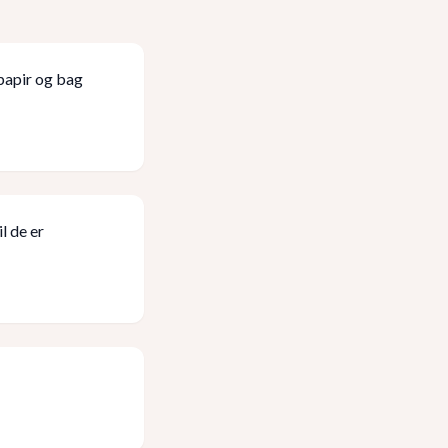
papir og bag
l de er