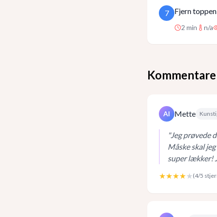
Fjern toppen
7
2
min
n/a
Kommentare
Mette
AI
Kunsti
"
Jeg prøvede de
Måske skal jeg
super lækker! J
★★★★
★
(
4
/5 stje