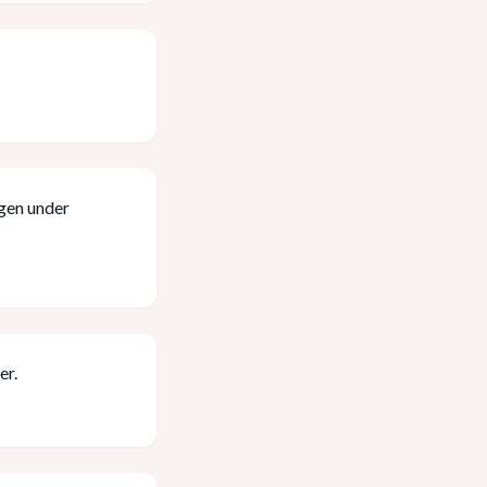
ngen under
er.