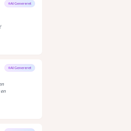
AI Genereret
!
AI Genereret
en
v en