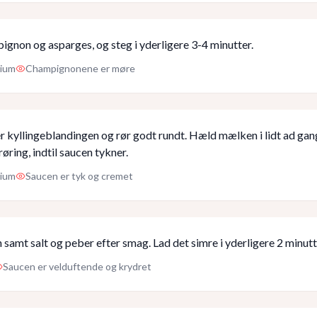
ignon og asparges, og steg i yderligere 3-4 minutter.
ium
Champignonene er møre
r kyllingeblandingen og rør godt rundt. Hæld mælken i lidt ad ga
ring, indtil saucen tykner.
ium
Saucen er tyk og cremet
 samt salt og peber efter smag. Lad det simre i yderligere 2 minutt
Saucen er velduftende og krydret