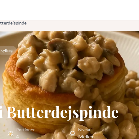
utterdejspinde
kylling
 i Butterdejspinde
Portioner
Niveau
4
Mellem