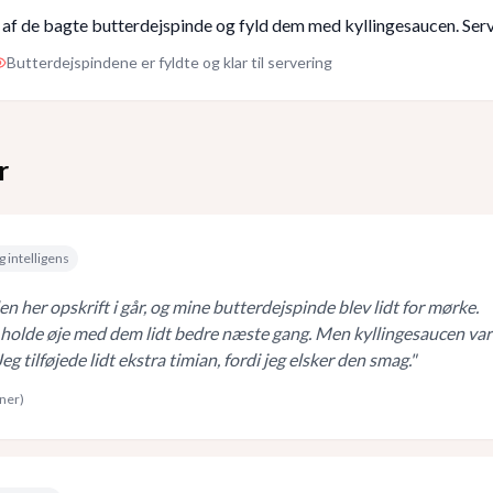
 af de bagte butterdejspinde og fyld dem med kyllingesaucen. Serv
Butterdejspindene er fyldte og klar til servering
r
g intelligens
n her opskrift i går, og mine butterdejspinde blev lidt for mørke.
 holde øje med dem lidt bedre næste gang. Men kyllingesaucen var
eg tilføjede lidt ekstra timian, fordi jeg elsker den smag.
"
rner)