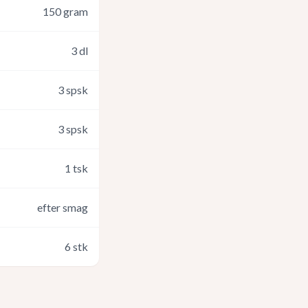
150
gram
3
dl
3
spsk
3
spsk
1
tsk
efter smag
6
stk