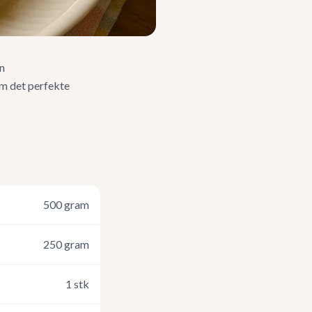
en
m det perfekte
500
gram
250
gram
1
stk