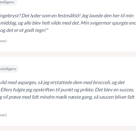
ntelligens
ngebryst? Det lyder som en festmåltid! Jeg lavede den her til min
middag, og alle blev helt vilde med det. Min svigermor spurgte en
og det er et godt tegn!
"
rner)
intelligens
 vild med asparges, så jeg erstattede dem med broccoli, og det
 Ellers fulgte jeg opskriften til punkt og prikke. Det blev en succes,
eg vil prøve med lidt mindre mælk næste gang, så saucen bliver lidt
rner)