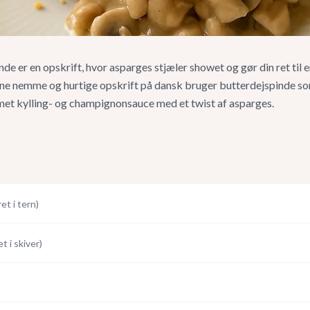
nde er en opskrift, hvor asparges stjæler showet og gør din ret til 
ne nemme og hurtige opskrift på dansk bruger butterdejspinde so
emet kylling- og champignonsauce med et twist af asparges.
et i tern
)
t i skiver
)