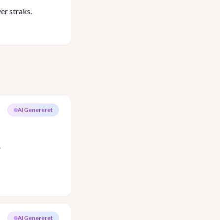
er straks.
AI Genereret
AI Genereret