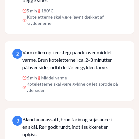
begge sider.
5
min
180°C
Koteletterne skal være jævnt dækket af
krydderierne
Varm olien op i en stegepande over middel
2
varme. Brun koteletterne i ca. 2-3 minutter
på hver side, indtil de får en gylden farve.
6
min
Middel varme
Koteletterne skal være gyldne og let sprøde på
ydersiden
Bland ananassaft, brun farin og sojasauce i
3
en skål. Rør godt rundt, indtil sukkeret er
opløst.