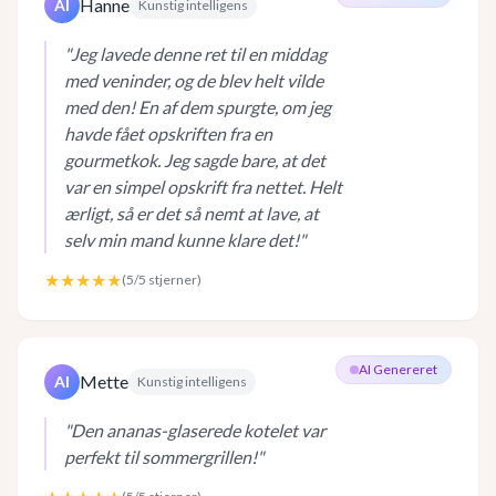
Hanne
AI
Kunstig intelligens
"
Jeg lavede denne ret til en middag
med veninder, og de blev helt vilde
med den! En af dem spurgte, om jeg
havde fået opskriften fra en
gourmetkok. Jeg sagde bare, at det
var en simpel opskrift fra nettet. Helt
ærligt, så er det så nemt at lave, at
selv min mand kunne klare det!
"
★★★★★
(
5
/5 stjerner)
AI Genereret
Mette
AI
Kunstig intelligens
"
Den ananas-glaserede kotelet var
perfekt til sommergrillen!
"