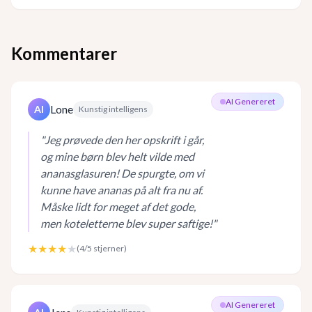
Kommentarer
AI Genereret
Lone
AI
Kunstig intelligens
"
Jeg prøvede den her opskrift i går,
og mine børn blev helt vilde med
ananasglasuren! De spurgte, om vi
kunne have ananas på alt fra nu af.
Måske lidt for meget af det gode,
men koteletterne blev super saftige!
"
★★★★
★
(
4
/5 stjerner)
AI Genereret