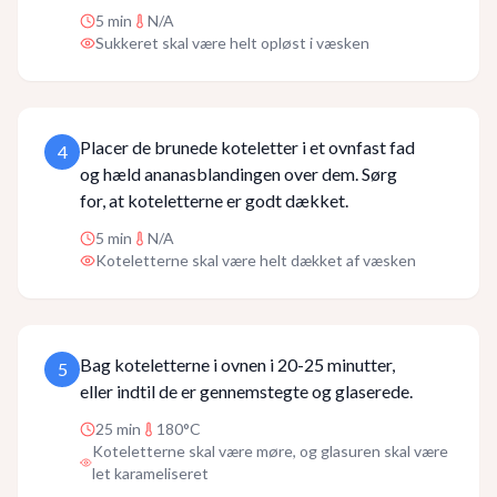
5
min
N/A
Sukkeret skal være helt opløst i væsken
Placer de brunede koteletter i et ovnfast fad
4
og hæld ananasblandingen over dem. Sørg
for, at koteletterne er godt dækket.
5
min
N/A
Koteletterne skal være helt dækket af væsken
Bag koteletterne i ovnen i 20-25 minutter,
5
eller indtil de er gennemstegte og glaserede.
25
min
180°C
Koteletterne skal være møre, og glasuren skal være
let karameliseret