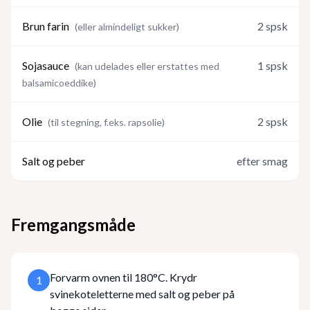
Brun farin
2
spsk
(
eller almindeligt sukker
)
Sojasauce
1
spsk
(
kan udelades eller erstattes med
balsamicoeddike
)
Olie
2
spsk
(
til stegning, f.eks. rapsolie
)
Salt og peber
efter smag
Fremgangsmåde
Forvarm ovnen til 180°C. Krydr
1
svinekoteletterne med salt og peber på