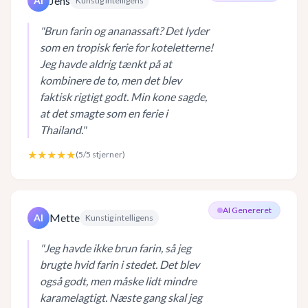
Jens
AI
Kunstig intelligens
"
Brun farin og ananassaft? Det lyder
som en tropisk ferie for koteletterne!
Jeg havde aldrig tænkt på at
kombinere de to, men det blev
faktisk rigtigt godt. Min kone sagde,
at det smagte som en ferie i
Thailand.
"
★★★★★
(
5
/5 stjerner)
AI Genereret
Mette
AI
Kunstig intelligens
"
Jeg havde ikke brun farin, så jeg
brugte hvid farin i stedet. Det blev
også godt, men måske lidt mindre
karamelagtigt. Næste gang skal jeg