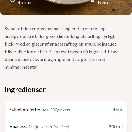
45
min
4
Nem
Svinekoteletter med ananas-zing er den nemme og
hurtige opskrift, der giver din middag et sødt og syrligt
kick. Med en glasur af ananassaft og en smule sojasauce
bliver dine koteletter til en fest i ovnen på ingen tid. Prøv
denne danske favorit og imponer dine gæster med
minimal indsats!
Ingredienser
Svinekoteletter
4
stk
(
ca. 200g hver
)
Ananassaft
200
ml
(
frisk eller fra dåse
)