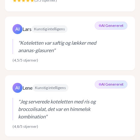
★★★★★
(
5
/5 stjerner)
AI Genereret
Lars
AI
Kunstig intelligens
"
Koteletten var saftig og lækker med
ananas-glasuren
"
(
4,5
/5 stjerner)
AI Genereret
Lene
AI
Kunstig intelligens
"
Jeg serverede koteletten med ris og
broccolisalat, det var en himmelsk
kombination
"
(
4,8
/5 stjerner)