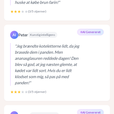
huske at købe brun farin!
"
★★★
★★
(
3
/5 stjerner)
AI Genereret
Peter
AI
Kunstig intelligens
"
Jeg brændte koteletterne lidt, da jeg
brasede dem i panden. Men
ananasglasuren reddede dagen! Den
blev så god, at jeg næsten glemte, at
kødet var lidt sort. Hvis du er lidt
klodset som mig, så pas på med
panden!
"
★★★
★★
(
3
/5 stjerner)
AI Genereret