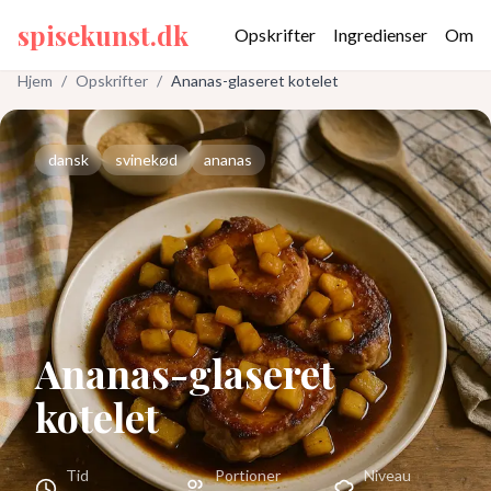
spisekunst.dk
Opskrifter
Ingredienser
Om
Hjem
/
Opskrifter
/
Ananas-glaseret kotelet
dansk
svinekød
ananas
Ananas-glaseret
kotelet
Tid
Portioner
Niveau