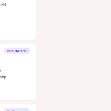
 Jeg
AI Genereret
g
adig