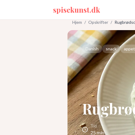
spisekunst.dk
Hjem
/
Opskrifter
/
Rugbrødsc
Danish
snack
appet
Rugbrø
Tid
25
min