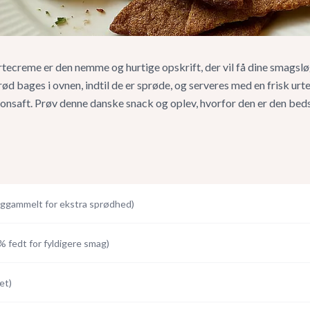
ecreme er den nemme og hurtige opskrift, der vil få dine smagsløg
ød bages i ovnen, indtil de er sprøde, og serveres med en frisk urt
tronsaft. Prøv denne danske snack og oplev, hvorfor den er den bed
ggammelt for ekstra sprødhed
)
% fedt for fyldigere smag
)
et
)