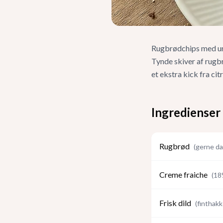
Rugbrødchips med urt
Tynde skiver af rugbr
et ekstra kick fra ci
Ingredienser
Rugbrød
(
gerne da
Creme fraiche
(
18
Frisk dild
(
finthakk