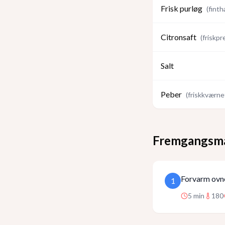
Frisk purløg
(
finth
Citronsaft
(
friskpr
Salt
Peber
(
friskkværne
Fremgangsm
Forvarm ovne
1
5
min
180