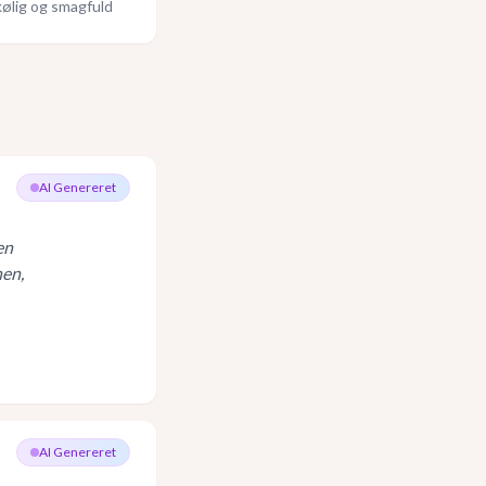
kølig og smagfuld
AI Genereret
en
nen,
AI Genereret