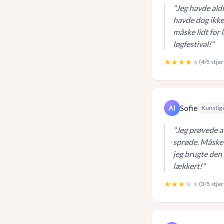
"
Jeg havde aldr
havde dog ikke 
måske lidt for 
løgfestival!
"
★★★★
★
(
4
/5 stje
Sofie
AI
Kunstig 
"
Jeg prøvede at
sprøde. Måske 
jeg brugte den 
lækkert!
"
★★★
★★
(
3
/5 stje