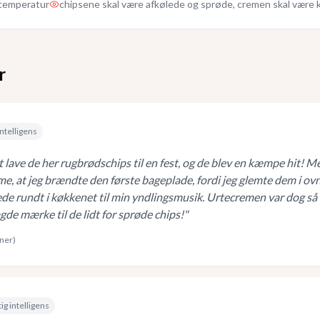
temperatur
chipsene skal være afkølede og sprøde, cremen skal være 
r
ntelligens
 lave de her rugbrødschips til en fest, og de blev en kæmpe hit! M
e, at jeg brændte den første bageplade, fordi jeg glemte dem i ov
de rundt i køkkenet til min yndlingsmusik. Urtecremen var dog så
agde mærke til de lidt for sprøde chips!
"
rner)
ig intelligens