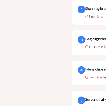
Skær rugbrød
2
5
min
rum
Bag rugbrødss
3
10-15
min
Mens chipsene
4
5
min
køli
Server de af
5