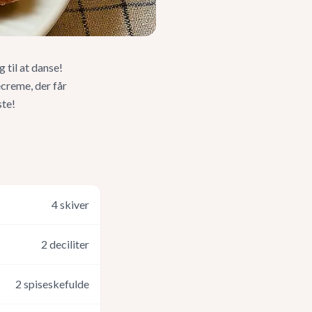
 til at danse!
ecreme, der får
ste!
4
skiver
2
deciliter
2
spiseskefulde