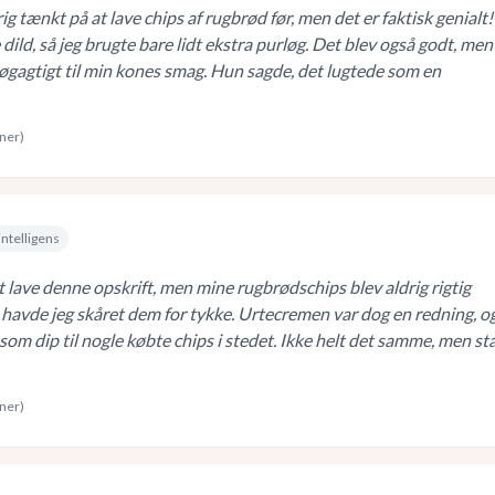
ig tænkt på at lave chips af rugbrød før, men det er faktisk genialt!
dild, så jeg brugte bare lidt ekstra purløg. Det blev også godt, men
løgagtigt til min kones smag. Hun sagde, det lugtede som en
rner)
intelligens
 lave denne opskrift, men mine rugbrødschips blev aldrig rigtig
havde jeg skåret dem for tykke. Urtecremen var dog en redning, o
som dip til nogle købte chips i stedet. Ikke helt det samme, men st
rner)