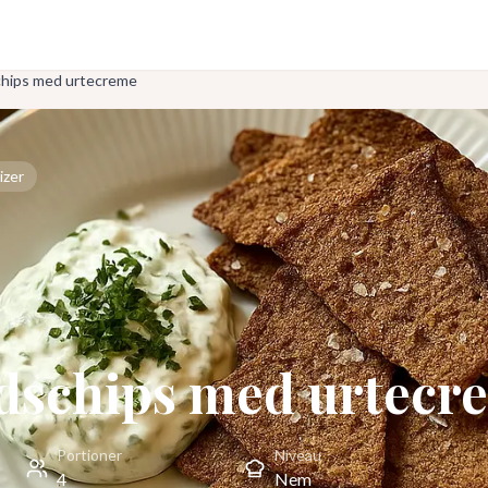
hips med urtecreme
izer
dschips med urtecr
Portioner
Niveau
4
Nem