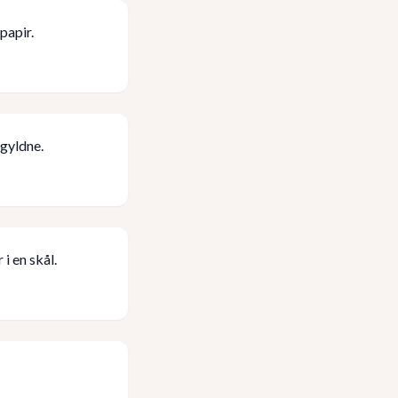
papir.
 gyldne.
i en skål.