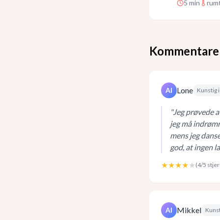
5
min
rum
Kommentare
Lone
AI
Kunstig i
"
Jeg prøvede at
jeg må indrømm
mens jeg danse
god, at ingen l
★★★★
★
(
4
/5 stje
Mikkel
AI
Kunst