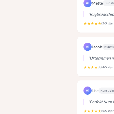
Mette
AI
Kunsti
"
Rugbrødschips
★★★★★
(
5
/5 stje
Jacob
AI
Kunstig
"
Urtecremen me
★★★★
★
(
4
/5 stje
Lise
AI
Kunstig in
"
Perfekt til en 
★★★★★
(
5
/5 stje