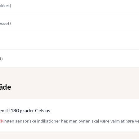
akket
)
esset
)
t
)
åde
n til 180 grader Celsius.
ingen sensoriske indikationer her, men ovnen skal være varm at røre v