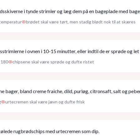
sskiverne i tynde strimler og læg dem på en bageplade med bage
temperatur
brødet skal være tørt, men stadig blødt nok til at skæres
trimlerne i ovnen i 10-15 minutter, eller indtil de er sprøde og let
180
chipsene skal være sprøde og dufte ristet
 bager, bland creme fraiche, dild, purløg, citronsaft, salt og peber 
g
urtecremen skal være jævn og dufte frisk
kølede rugbrødschips med urtecremen som dip.