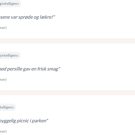
g intelligens
ene var sprøde og lækre!
"
rner)
 intelligens
d persille gav en frisk smag
"
rner)
telligens
hyggelig picnic i parken
"
rner)