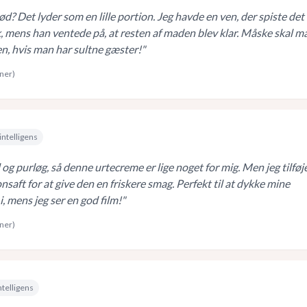
ød? Det lyder som en lille portion. Jeg havde en ven, der spiste det
, mens han ventede på, at resten af maden blev klar. Måske skal m
en, hvis man har sultne gæster!
"
rner)
intelligens
d og purløg, så denne urtecreme er lige noget for mig. Men jeg tilfø
ronsaft for at give den en friskere smag. Perfekt til at dykke mine
, mens jeg ser en god film!
"
rner)
ntelligens