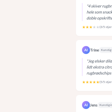
"
4 skiver rugbr
hele som snack
doble opskrift
★★★
★★
(
3
/5 stje
Trine
AI
Kunstig 
"
Jeg elsker dil
lidt ekstra cit
rugbrødschips i
★★★★★
(
5
/5 stje
Jens
AI
Kunstig i