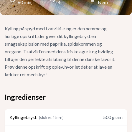
60
min
4
Nem
Kylling på spyd med tzatziki-zing er den nemme og
hurtige opskrift, der giver dit kyllingebryst en
smagseksplosion med paprika, spidskommen og
oregano. Tzatziki'en med dens friske agurk og hvidløg
tilføjer den perfekte afslutning til denne danske favorit.
Prøv denne opskrift og oplev, hvor let det er at lave en
lækker ret med skyr!
Ingredienser
Kyllingebryst
500
gram
(
skåret i tern
)