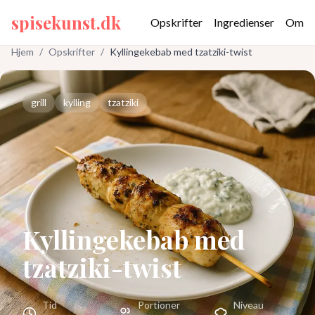
spisekunst.dk
Opskrifter
Ingredienser
Om
Hjem
/
Opskrifter
/
Kyllingekebab med tzatziki-twist
grill
kylling
tzatziki
Kyllingekebab med
tzatziki-twist
Tid
Portioner
Niveau