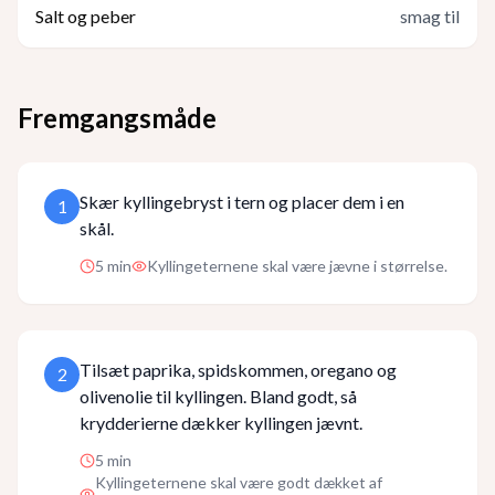
Salt og peber
smag til
Fremgangsmåde
Skær kyllingebryst i tern og placer dem i en
1
skål.
5
min
Kyllingeternene skal være jævne i størrelse.
Tilsæt paprika, spidskommen, oregano og
2
olivenolie til kyllingen. Bland godt, så
krydderierne dækker kyllingen jævnt.
5
min
Kyllingeternene skal være godt dækket af