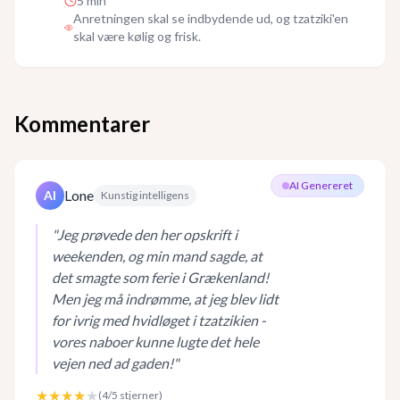
5
min
Anretningen skal se indbydende ud, og tzatziki'en
skal være kølig og frisk.
Kommentarer
AI Genereret
Lone
AI
Kunstig intelligens
"
Jeg prøvede den her opskrift i
weekenden, og min mand sagde, at
det smagte som ferie i Grækenland!
Men jeg må indrømme, at jeg blev lidt
for ivrig med hvidløget i tzatzikien -
vores naboer kunne lugte det hele
vejen ned ad gaden!
"
★★★★
★
(
4
/5 stjerner)