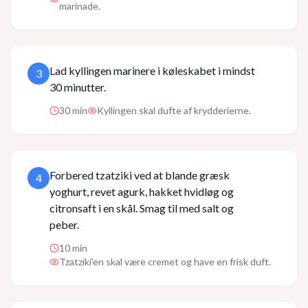
marinade.
Lad kyllingen marinere i køleskabet i mindst
3
30 minutter.
30
min
Kyllingen skal dufte af krydderierne.
Forbered tzatziki ved at blande græsk
4
yoghurt, revet agurk, hakket hvidløg og
citronsaft i en skål. Smag til med salt og
peber.
10
min
Tzatziki'en skal være cremet og have en frisk duft.