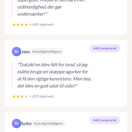
utålmodighed, der gør
underværker!
"
★★★★
★
(
4
/5 stjerner)
AI Genereret
Jens
AI
Kunstig intelligens
"
Tzatziki'en blev lidt for tynd, så jeg
måtte bruge en skæppe agurker for
at få den rigtige konsistens. Men hey,
det blev en god salat til sidst!
"
★★★
★★
(
3
/5 stjerner)
AI Genereret
Sofie
AI
Kunstig intelligens