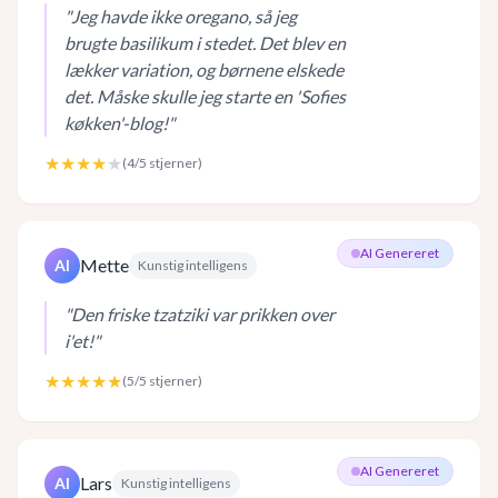
"
Jeg havde ikke oregano, så jeg
brugte basilikum i stedet. Det blev en
lækker variation, og børnene elskede
det. Måske skulle jeg starte en 'Sofies
køkken'-blog!
"
★★★★
★
(
4
/5 stjerner)
AI Genereret
Mette
AI
Kunstig intelligens
"
Den friske tzatziki var prikken over
i'et!
"
★★★★★
(
5
/5 stjerner)
AI Genereret
Lars
AI
Kunstig intelligens