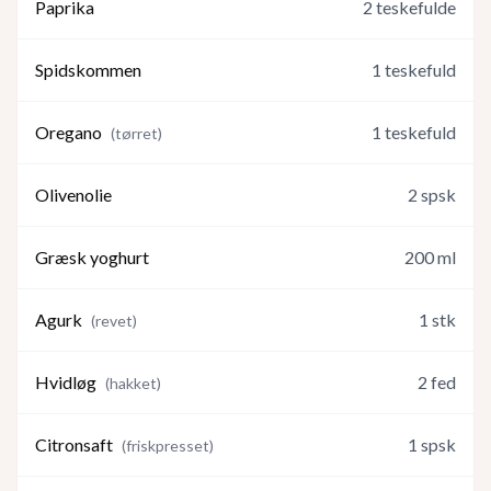
Paprika
2
teskefulde
Spidskommen
1
teskefuld
Oregano
1
teskefuld
(
tørret
)
Olivenolie
2
spsk
Græsk yoghurt
200
ml
Agurk
1
stk
(
revet
)
Hvidløg
2
fed
(
hakket
)
Citronsaft
1
spsk
(
friskpresset
)