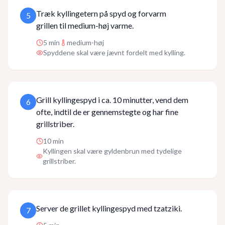
Træk kyllingetern på spyd og forvarm
5
grillen til medium-høj varme.
5
min
medium-høj
Spyddene skal være jævnt fordelt med kylling.
Grill kyllingespyd i ca. 10 minutter, vend dem
6
ofte, indtil de er gennemstegte og har fine
grillstriber.
10
min
Kyllingen skal være gyldenbrun med tydelige
grillstriber.
Server de grillet kyllingespyd med tzatziki.
7