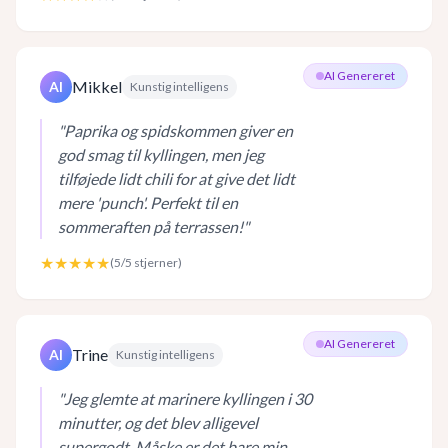
AI Genereret
Mikkel
AI
Kunstig intelligens
"
Paprika og spidskommen giver en
god smag til kyllingen, men jeg
tilføjede lidt chili for at give det lidt
mere 'punch'. Perfekt til en
sommeraften på terrassen!
"
★★★★★
(
5
/5 stjerner)
AI Genereret
Trine
AI
Kunstig intelligens
"
Jeg glemte at marinere kyllingen i 30
minutter, og det blev alligevel
supergodt. Måske er det bare min