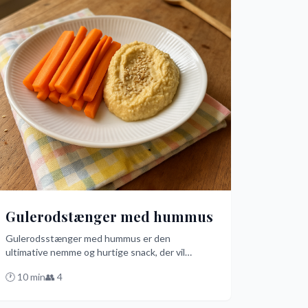
Gulerodstænger med hummus
Gulerodsstænger med hummus er den
ultimative nemme og hurtige snack, der vil
imponere dine gæster. Med friske gulerødder
🕐
10
min
👥
4
skåret i stænger og en hjemmelavet hummus,
der er både cremet og fuld af smag, er dette den
bedste opskrift på dansk. Prøv den og oplev,