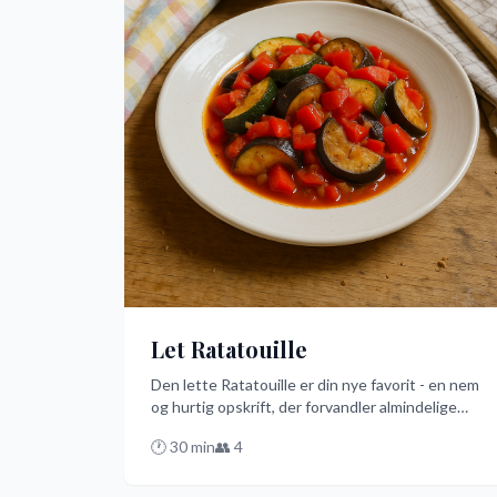
Let Ratatouille
Den lette Ratatouille er din nye favorit - en nem
og hurtig opskrift, der forvandler almindelige
grøntsager til en smagsfuld fest på kun 20
🕐
30
min
👥
4
minutter. Den er perfekt til travle dage, hvor du
alligevel ønsker at nyde noget sundt og lækkert.
Prøv denne danske vri på en klassiker og bliv