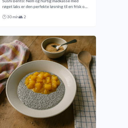
Sushi Bento: Nem og hurtig madkasse med
røget laks er den perfekte løsning til en frisk og
enkel frokost. Fyldt med sushiris, friske
🕐
30
min
👥
2
grøntsager og røget laks er denne opskrift klar
på blot 20 minutter. Prøv denne danske vri på en
traditionel bento-boks og nyd et smagfuldt og
lettilberedt måltid.