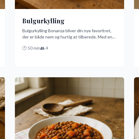
Bulgurkylling
Bulgurkylling Bonanza bliver din nye favoritret,
der er både nem og hurtig at tilberede. Med en
smagfuld kombination af kylling, bulgur og
🕐
50
min
👥
4
krydderier som spidskommen og paprika, får du
en fest på tallerkenen på bare 40 minutter. Den
er perfekt til en travl hverdag eller når du har
brug for en hurtig og lækker middag!