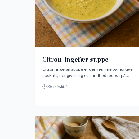
Citron-ingefær suppe
Citron-ingefærsuppe er den nemme og hurtige
opskrift, der giver dig et sundhedsboost på
ingen tid. Med frisk ingefær, citron og en skvæt
🕐
35
min
👥
4
honning skaber du en oplivende suppe, der er
klar på blot 25 minutter. Den er perfekt til at
varme dig op og styrke dit immunforsvar med en
smag, der får dig til at smile!