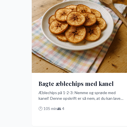
Bagte æblechips med kanel
Æblechips på 1-2-3: Nemme og sprøde med
kanel! Denne opskrift er så nem, at du kan lave
den med en kagerulle. Skær æblerne tyndt, drys
🕐
105
min
👥
4
med kanel og sukker, og bag dem i ovnen, indtil
de er sprøde - perfekt til en hurtig og lækker
snack!