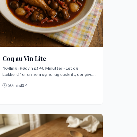
Coq au Vin Lite
"Kylling i Rødvin på 40 Minutter - Let og
Lækkert!" er en nem og hurtig opskrift, der giver
dig den bedste smag af den franske ret uden at
🕐
50
min
👥
4
tage hele dagen. Med kyllingebryst, rødvin og
champignoner skaber du en let og lækker
middag, der vil imponere dine gæster med
minimal indsats.