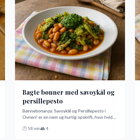
Bagte bønner med savoykål og
persillepesto
Bønnebonanza: Savoykål og Persillepesto i
Ovnen! er en nem og hurtig opskrift, hvor hvide
bønner møder den sprøde savoykål og en frisk
🕐
58
min
👥
4
persillepesto. Perfekt til en travl hverdag, hvor
smagen skal være lige så god som tiden er knap.