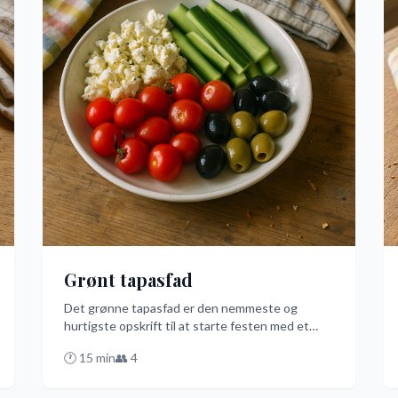
Grønt tapasfad
Det grønne tapasfad er den nemmeste og
hurtigste opskrift til at starte festen med et
brag! Med friske grøntsager som paprika, agurk
🕐
15
min
👥
4
og cherrytomater, krydret med basilikum og
oregano, er dette den bedste måde at imponere
dine gæster på, på dansk vis.