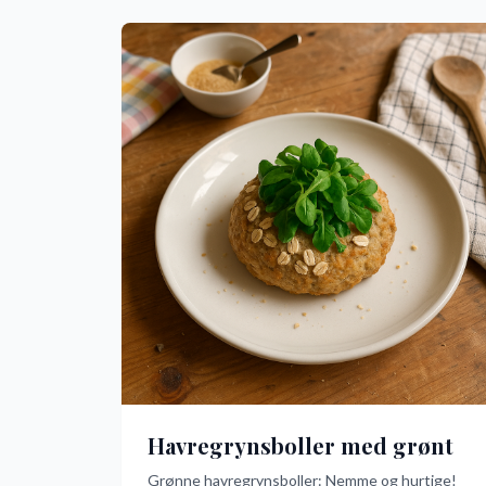
overrasket over, hvor simpel og effektiv den er!
Havregrynsboller med grønt
Grønne havregrynsboller: Nemme og hurtige!