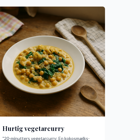
hvor simpelt og lækkert det kan være!
Hurtig vegetarcurry
"20-minutters vegetarcurry: En kokosmælks-