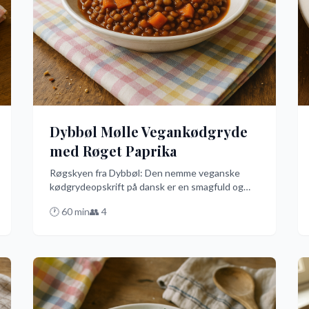
Dybbøl Mølle Vegankødgryde
med Røget Paprika
Røgskyen fra Dybbøl: Den nemme veganske
kødgrydeopskrift på dansk er en smagfuld og
nem vegansk ret, hvor røget paprika skaber en
🕐
60
min
👥
4
unik røgsky af smag. Den er perfekt til en
hverdagsmiddag, hvor du vil imponere uden at
bruge timer i køkkenet.