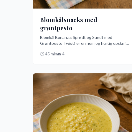
Blomkålsnacks med
grøntpesto
Blomkål Bonanza: Sprødt og Sundt med
Grøntpesto Twist! er en nem og hurtig opskrift,
hvor blomkål bliver til en knasende lækker snack i
🕐
45
min
👥
4
ovnen, serveret med en frisk og smagfuld grøn
pesto lavet af basilikum, persille og spinat.
Perfekt som en sund forret eller snack på dansk
vis!