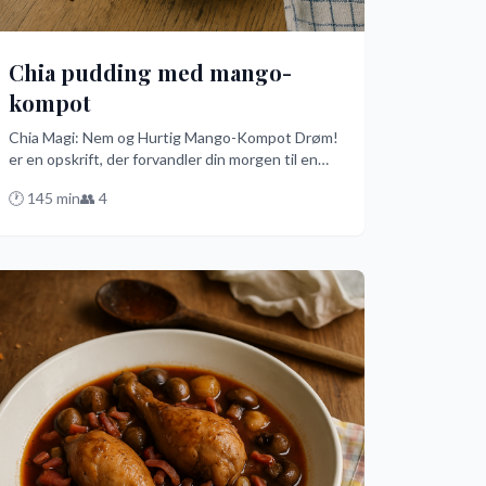
Chia pudding med mango-
kompot
Chia Magi: Nem og Hurtig Mango-Kompot Drøm!
er en opskrift, der forvandler din morgen til en
eksotisk oplevelse med minimal indsats. Blød
🕐
145
min
👥
4
chiafrø op i mælk, sød det med honning, og top
det hele med en hjemmelavet mango-kompot -
klar på blot 15 minutter! Perfekt til travle dage,
hvor du alligevel ønsker noget lækkert og
nærende på dansk vis.