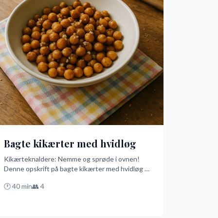
Bagte kikærter med hvidløg
Kikærteknaldere: Nemme og sprøde i ovnen!
Denne opskrift på bagte kikærter med hvidløg er
så nem og hurtig, at du vil få lyst til at lave dem
🕐
40
min
👥
4
hver dag. Skyl, tør, krydr med olivenolie, havsalt
og hvidløg, og bag i ovnen, indtil de er gyldne og
sprøde – perfekte som snack eller tilbehør!